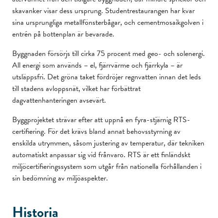
skavanker visar dess ursprung. Studentrestaurangen har kvar
sina ursprungliga metallfönsterbågar, och cementmosaikgolven i
entrén på bottenplan är bevarade.
Byggnaden försörjs till cirka 75 procent med geo- och solenergi.
All energi som används – el, fjärrvärme och fjärrkyla – är
utsläppsfri. Det gröna taket fördröjer regnvatten innan det leds
till stadens avloppsnät, vilket har förbättrat
dagvattenhanteringen avsevärt.
Byggprojektet strävar efter att uppnå en fyra-stjärnig RTS-
certifiering. För det krävs bland annat behovsstyrning av
enskilda utrymmen, såsom justering av temperatur, där tekniken
automatiskt anpassar sig vid frånvaro. RTS är ett finländskt
miljöcertifieringssystem som utgår från nationella förhållanden i
sin bedömning av miljöaspekter.
Historia