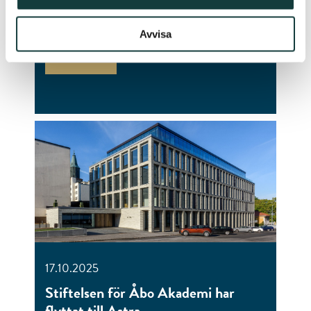
Vi välkomnar konstverket
Möjligheternas skärgård till Astra
Avvisa
LÄS MER
17.10.2025
Stiftelsen för Åbo Akademi har
flyttat till Astra