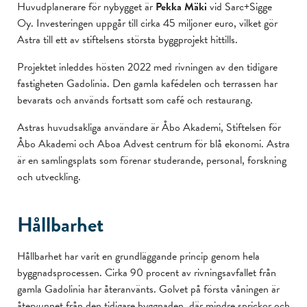
Huvudplanerare för nybygget är
Pekka Mäki
vid Sarc+Sigge
Oy. Investeringen uppgår till cirka 45 miljoner euro, vilket gör
Astra till ett av stiftelsens största byggprojekt hittills.
Projektet inleddes hösten 2022 med rivningen av den tidigare
fastigheten Gadolinia. Den gamla kafédelen och terrassen har
bevarats och används fortsatt som café och restaurang.
Astras huvudsakliga användare är Åbo Akademi, Stiftelsen för
Åbo Akademi och Aboa Advest centrum för blå ekonomi. Astra
är en samlingsplats som förenar studerande, personal, forskning
och utveckling.
Hållbarhet
Hållbarhet har varit en grundläggande princip genom hela
byggnadsprocessen. Cirka 90 procent av rivningsavfallet från
gamla Gadolinia har återanvänts. Golvet på första våningen är
återvunnet från den tidigare byggnaden, där mindre sprickor och