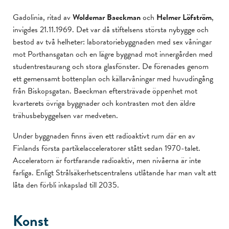
Gadolinia, ritad av
Woldemar Baeckman
och
Helmer Löfström
,
invigdes 21.11.1969. Det var då stiftelsens största nybygge och
bestod av två helheter: laboratoriebyggnaden med sex våningar
mot Porthansgatan och en lägre byggnad mot innergården med
studentrestaurang och stora glasfönster. De förenades genom
ett gemensamt bottenplan och källarvåningar med huvudingång
från Biskopsgatan. Baeckman eftersträvade öppenhet mot
kvarterets övriga byggnader och kontrasten mot den äldre
trähusbebyggelsen var medveten.
Under byggnaden finns även ett radioaktivt rum där en av
Finlands första partikelacceleratorer stått sedan 1970-talet.
Acceleratorn är fortfarande radioaktiv, men nivåerna är inte
farliga. Enligt Strålsäkerhetscentralens utlåtande har man valt att
låta den förbli inkapslad till 2035.
Konst