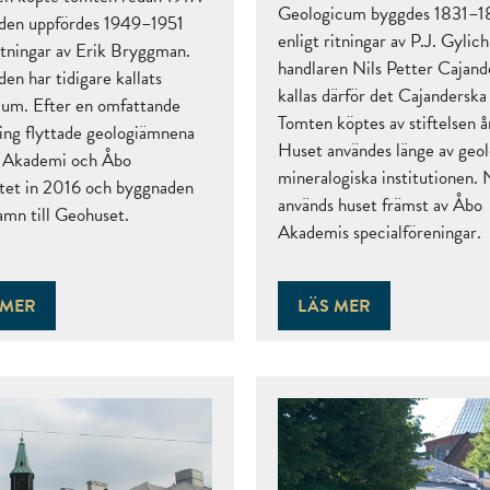
Geologicum byggdes 1831–
den uppfördes 1949–1951
enligt ritningar av P.J. Gylich
ritningar av Erik Bryggman.
handlaren Nils Petter Cajand
en har tidigare kallats
kallas därför det Cajanderska
um. Efter en omfattande
Tomten köptes av stiftelsen å
ing flyttade geologiämnena
Huset användes länge av geol
o Akademi och Åbo
mineralogiska institutionen.
itet in 2016 och byggnaden
används huset främst av Åbo
amn till Geohuset.
Akademis specialföreningar.
 MER
LÄS MER