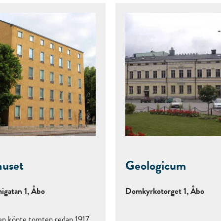
uset
Geologicum
igatan 1, Åbo
Domkyrkotorget 1, Åbo
sen köpte tomten redan 1917.