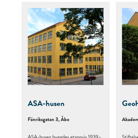
ASA-husen
Geoh
Fänriksgatan 3, Åbo
Akadem
ASA-husen byggdes etappvis 1939–
Stiftel