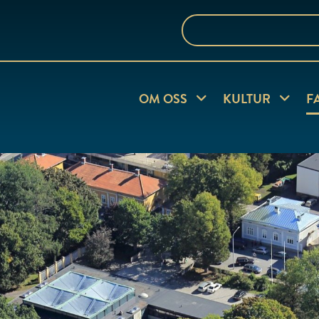
Sök
på
webbplatsen
OM OSS
Visa undersida
KULTUR
Visa und
F