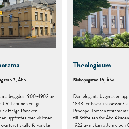
morama
Theologicum
sgatan 2, Åbo
Biskopsgatan 16, Åbo
ama byggdes 1900–1902 av
Den eleganta byggnaden upp
r J.R. Lehtinen enligt
1838 för hovrättsassessor Ca
ar av Helge Rancken.
Procopé. Tomten testamente
en uppfördes med visionen
till Stiftelsen för Åbo Akade
 kvarteret skulle förvandlas
1922 av makarna Jenny och 