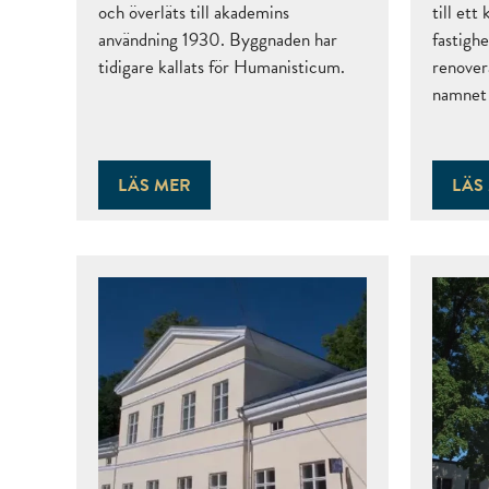
och överläts till akademins
till et
användning 1930. Byggnaden har
fastigh
tidigare kallats för Humanisticum.
renovera
namnet
LÄS MER
LÄS