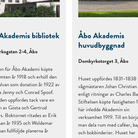
Akademis bibliotek
Åbo Akademis
huvudbyggnad
kogatan 2-4, Åbo
Domkyrkotorget 3, Åbo
sen för Åbo Akademi köpte
omten år 1918 och erhöll den
Huset uppfördes 1831–1838 
alvan som donation år 1922 av
vågmästaren Johan Christian
 Jenny och Conrad Spoof.
enligt ritningar av Charles Ba
en uppfördes tack vare en
Stiftelsen köpte fastigheten 
n av Gösta och Gertrud
här inledde Akademin sin
s. Boktornet ritades av Erik
verksamhet 1919. Till en börj
an år 1935 och Woldemar
man dela rum med caféer, ba
n fullföljde planerna år
och bokbinderier. Huset har