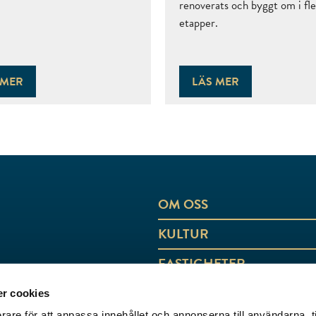
renoverats och byggt om i fle
etapper.
 MER
LÄS MER
OM OSS
KULTUR
FASTIGHETER
AKTUELLT
r cookies
rare för att anpassa innehållet och annonserna till användarna, t