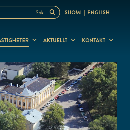
SUOMI
ENGLISH
ersida
ASTIGHETER
Visa undersida
AKTUELLT
Visa undersida
KONTAKT
Visa under