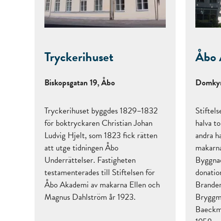
Tryckerihuset
Åbo 
Biskopsgatan 19, Åbo
Domkyr
Tryckerihuset byggdes 1829–1832
Stiftel
för boktryckaren Christian Johan
halva t
Ludvig Hjelt, som 1823 fick rätten
andra h
att utge tidningen Åbo
makarna
Underrättelser. Fastigheten
Byggnad
testamenterades till Stiftelsen för
donatio
Åbo Akademi av makarna Ellen och
Brander
Magnus Dahlström år 1923.
Bryggm
Baeckma