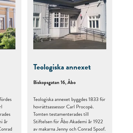
Teologiska annexet
Biskopsgatan 16, Åbo
fördes
Teologiska annexet byggdes 1833 för
rl
hovrättsassessor Carl Procopé.
rades
Tomten testamenterades till
mi år
Stiftelsen för Åbo Akademi år 1922
Conrad
av makarna Jenny och Conrad Spoof.