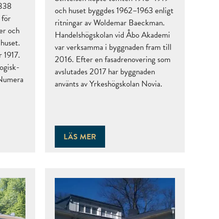
1838
och huset byggdes 1962–1963 enligt
 för
ritningar av Woldemar Baeckman.
er och
Handelshögskolan vid Åbo Akademi
 huset.
var verksamma i byggnaden fram till
r 1917.
2016. Efter en fasadrenovering som
ogisk-
avslutades 2017 har byggnaden
 Numera
använts av Yrkeshögskolan Novia.
LÄS MER