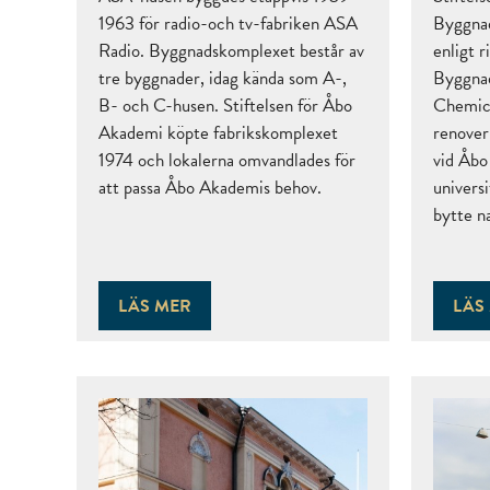
1963 för radio-och tv-fabriken ASA
Byggna
Radio. Byggnadskomplexet består av
enligt 
tre byggnader, idag kända som A-,
Byggnad
B- och C-husen. Stiftelsen för Åbo
Chemic
Akademi köpte fabrikskomplexet
renover
1974 och lokalerna omvandlades för
vid Åb
att passa Åbo Akademis behov.
univers
bytte n
LÄS MER
LÄS