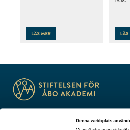
1958.
LÄS MER
LÄS
Utbildning, forskning, kultur – vi skapar framtid
Denna webbplats använde
Porthansgatan 3, 20500 Åbo
Vi använder enhetsidentifie