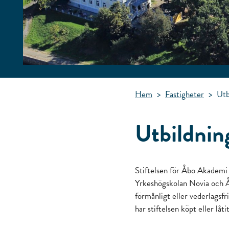
Hem
>
Fastigheter
>
Utb
Utbildnin
Stiftelsen för Åbo Akademi
Yrkeshögskolan Novia och Åb
förmånligt eller vederlagsf
har stiftelsen köpt eller lå