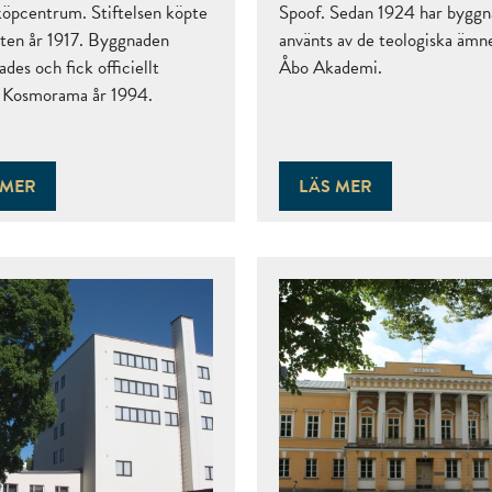
t köpcentrum. Stiftelsen köpte
Spoof. Sedan 1924 har bygg
eten år 1917. Byggnaden
använts av de teologiska ämn
des och fick officiellt
Åbo Akademi.
 Kosmorama år 1994.
 MER
LÄS MER