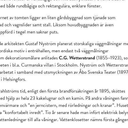
ed både rundbågiga och rektangulära, enklare fönster.
örnet av tomten ligger en liten gårdsbyggnad som tjänade som
ad och vagnslider samt stall. Liksom huvudbyggnaden är även
pförd i tegel men saknar puts.
de arkitekten Gustaf Nyström planerat storskaliga väggmålningar m
ordiska motiv i entréhallen, men endast två väggmålningar
om dekorationsmålare anlitades
C.G. Wetterstrand
(1855–1923), s
beten i bl.a. Curmanska villan i Stockholm. Nyström och Wetterstra
marbetat i samband med utsmyckningen av Åbo Svenska Teater (1897
i Helsingfors.
lströms tid, enligt den första brandförsäkringen år 1895, sköttes
d hjälp av hela 23 kakelugnar och en kamin. På andra våningen fan
nvärmare och ”en jerncistern, med rörledningar och kranar”. Huse
a ”konfortabelt inredt”. Tio år senare hade man infört elektrisk bely
attenledningar till alla våningar. Vattenklosetter nämns första gånge