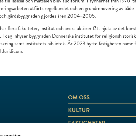
s till läsesal och matsalen blev auditorium. I synnerhet från 1970-ta
reringsarbeten utförts regelbundet och en grundrenovering av både
och gårdsbyggnaden gjordes åren 2004–2005.
ar flera fakulteter, institut och andra aktörer fått njuta av det konst
 I dag inhyser byggnaden Donnerska institutet för religionshistoris
orskning samt institutets bibliotek. År 2023 bytte fastigheten namn 
l Juridicum.
OM OSS
KULTUR
FASTIGHETER
AKTUELLT
r cookies