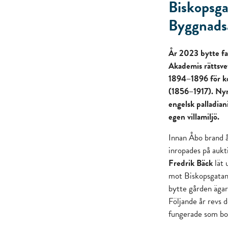
Biskopsg
Byggnads
År 2023 bytte fa
Akademis rättsve
1894–1896 för ko
(1856–1917). Nyr
engelsk palladia
egen villamiljö.
Innan Åbo brand 
inropades på auk
Fredrik Bäck
lät 
mot Biskopsgatan
bytte gården ägar
Följande år revs 
fungerade som bo