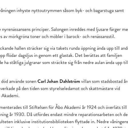
rvåningen inhyste nyttoutrymmen såsom byk- och bagarstuga samt
e nyrenässansens principer. Salongen inreddes med ljusare färger m
s av mörkgröna toner och möbler i barock- och renässansstil.
ande hallen sträcker sig via takets runda öppning ända upp till and
pp flödar dagsljus in genom ett glastak. Det berättas att familjen
ha ståtliga julgranar som sträckte sig från nedre aulan ända upp til
s död använde sonen
Carl Johan Dahlström
villan som stadsbostad å
erkade på den tiden som styrelseledamot och skattmästare vid
o Akademi.
menterades till Stiftelsen för Åbo Akademi år 1924 och överläts till
ning år 1930. Då utfördes endast mindre reparationsarbeten och de
lteten inklusive institutionsbiblioteken flyttade in. Nedre våningen