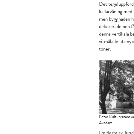
Det tegeluppförda
källarvåning med 
men byggnaden har
dekorerade och få
denna vertikala b
vitmålade utsmyck
toner.
Foto: Kulturvetenskap
Akademi
De flesta av Juri