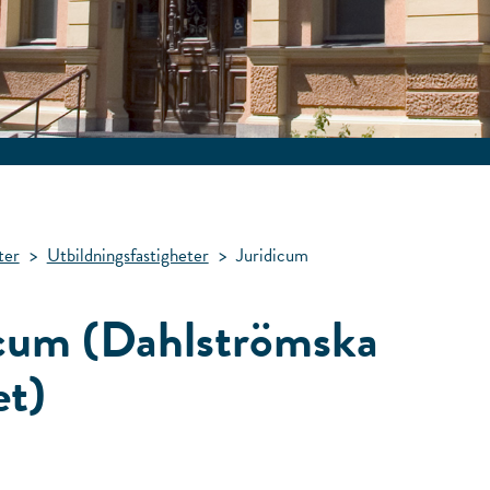
ter
>
Utbildningsfastigheter
>
Juridicum
icum (Dahlströmska
et)