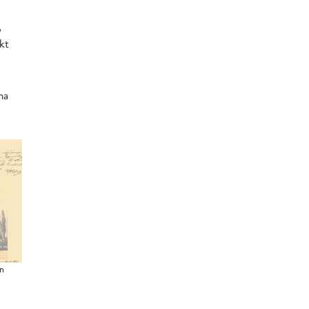
,
kt
na
en