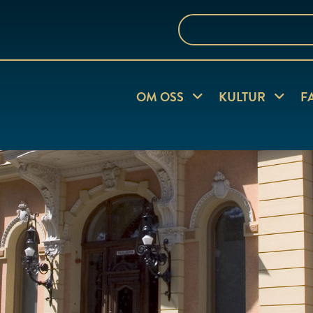
Sök
på
webbplatsen
Visa undersida
Visa und
OM OSS
KULTUR
F