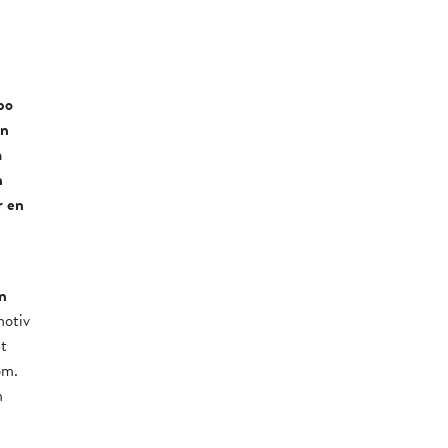
bo
en
m
h
r en
n
motiv
t
öm.
m