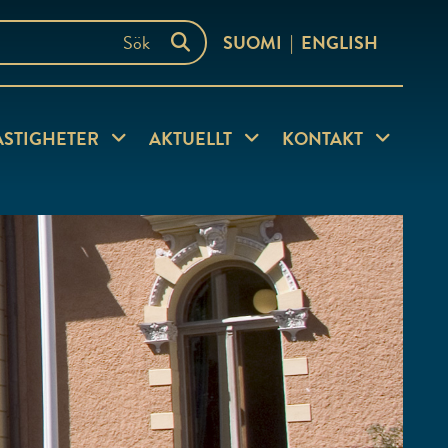
SUOMI
ENGLISH
ersida
Visa undersida
Visa undersida
Visa under
ASTIGHETER
AKTUELLT
KONTAKT