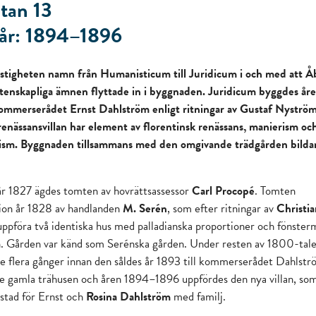
atan 13
år: 1894–1896
stigheten namn från Humanisticum till Juridicum i och med att Å
tenskapliga ämnen flyttade in i byggnaden. Juridicum byggdes år
mmerserådet Ernst Dahlström enligt ritningar av Gustaf Nyströ
enässansvillan har element av florentinsk renässans, manierism oc
nism. Byggnaden tillsammans med den omgivande trädgården bilda
år 1827 ägdes tomten av hovrättsassessor
Carl Procopé
. Tomten
tion år 1828 av handlanden
M. Serén
, som efter ritningar av
Christia
uppföra två identiska hus med palladianska proportioner och fönster
. Gården var känd som Serénska gården. Under resten av 1800-tale
e flera gånger innan den såldes år 1893 till kommerserådet Dahlstr
de gamla trähusen och åren 1894–1896 uppfördes den nya villan, so
stad för Ernst och
Rosina Dahlström
med familj.