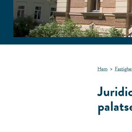
Hem
>
Fastighe
Jurid
palats