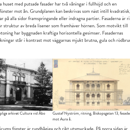
 huset med putsade fasader har två våningar i fullhöjd och en
fönster mot ån. Grundplanen kan beskrivas som näst intill kvadratisk
 på alla sidor framspringande eller indragna partier. Fasaderna är ri
r struktur av breda lisener som framhäver hörnen. Som motvikt till
etoning har byggnaden kraftiga horisontella gesimser. Fasadernas
ningar står i kontrast mot väggarnas mjukt brutna, gula och rödbru
liga arkivet Cultura vid Åbo
Gustaf Nyström, ritning, Biskopsgatan 13, fasad
mot Aura å.
dicums fönster är rundbågiga och rikt utsmyckade. På norra sidan är