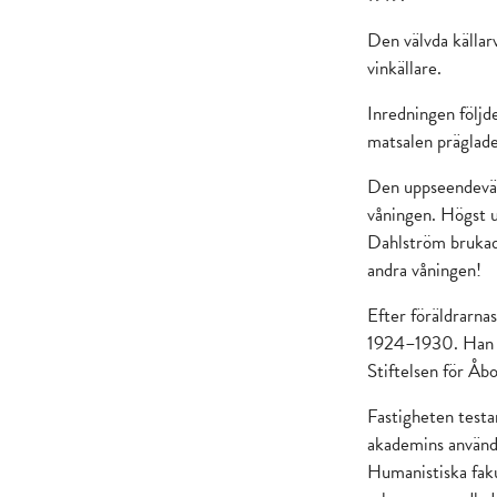
Den välvda källa
vinkällare.
Inredningen följd
matsalen präglade
Den uppseendeväck
våningen. Högst u
Dahlström brukade 
andra våningen!
Efter föräldrarna
1924–1930. Han v
Stiftelsen för Åb
Fastigheten testa
akademins använd
Humanistiska faku