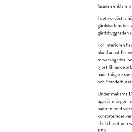
fasaden enklare m
I det nordöstra h
gårdskarlens bost
gårdsbyggnaden up
För interiören ha
bland annat fornn
förverkligades. S
gjort liknande ar
hade tidigare sa
och Ständerhuset 
Under makarna Dah
uppvärmningen me
badrum med vatte
konstaterades var
i hela huset och v
1919.