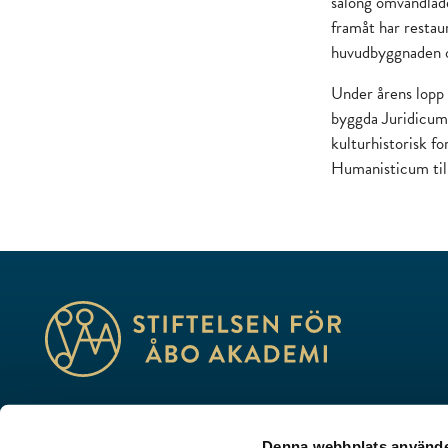
salong omvandlade
framåt har restau
huvudbyggnaden 
Under årens lopp h
byggda Juridicum.
kulturhistorisk f
Humanisticum til
Utbildning, forskning, kultur – vi skapar framtid
Denna webbplats använde