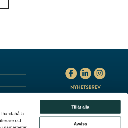
stiftelsenabo Facebo
stiftelsenabo Li
stiftelsen
NYHETSBREV
Tillåt alla
illhandahålla
ifierare och
Avvisa
 vi samarbetar