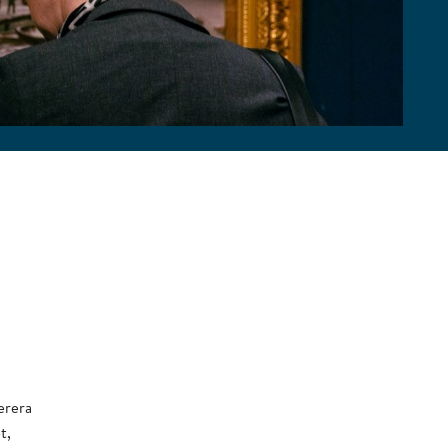
erera
t,