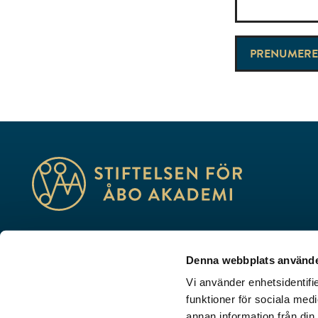
Utbildning, forskning, kultur – vi skapar framtid
Denna webbplats använde
Porthansgatan 3, 20500 Åbo
Vi använder enhetsidentifie
stiftelsen@stiftelsenabo.fi
funktioner för sociala medi
annan information från din