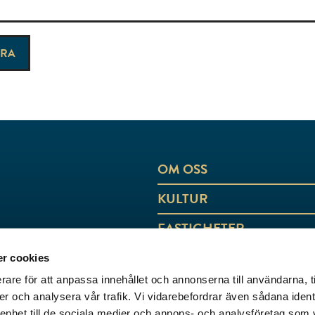
OM OSS
KULTUR
FASTIGHETER
AKTUELLT
r cookies
rare för att anpassa innehållet och annonserna till användarna, t
KONTAKT
er och analysera vår trafik. Vi vidarebefordrar även sådana ident
 enhet till de sociala medier och annons- och analysföretag som