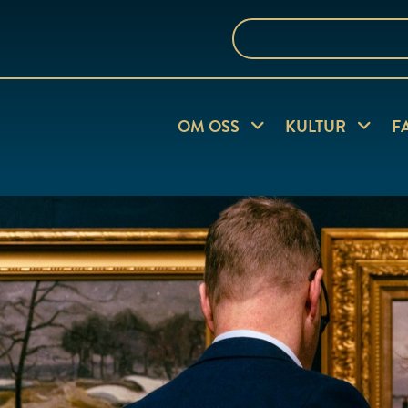
Sök
på
webbplatsen
OM OSS
Visa undersida
KULTUR
Visa und
F