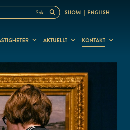
SUOMI
ENGLISH
ersida
ASTIGHETER
Visa undersida
AKTUELLT
Visa undersida
KONTAKT
Visa under