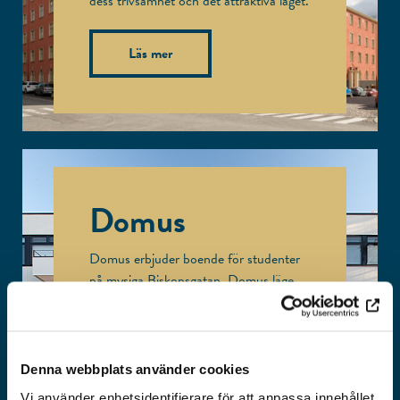
dess trivsamhet och det attraktiva läget.
Läs mer
Domus
Domus erbjuder boende för studenter
på mysiga Biskopsgatan. Domus läge
nära Åbo Akademi, stadskärnan och
flera grönområden gör det allmänt
omtyckt.
Denna webbplats använder cookies
Läs mer
Vi använder enhetsidentifierare för att anpassa innehållet