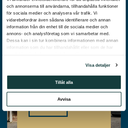
och annonserna till användarna, tillhandahålla funktioner
för sociala medier och analysera vår trafik. Vi
vidarebefordrar även sådana identifierare och annan
information från din enhet till de sociala medier och
annons- och analysföretag som vi samarbetar med.
Dessa kan i sin tur kombinera informationen med annan
information som du har tillhandahållit eller som de har
Fabriksgatan 7
samlat in när du har använt deras tjänster.
På trivsamma Fabriksgatan 7, alldeles
Visa detaljer
vid Åbo Akademis campus, finns tre
byggnader med 25 mindre bostäder
Tillåt alla
som hyrs till grundexamensstuderande
vid Åbo Akademi.
Avvisa
Läs mer