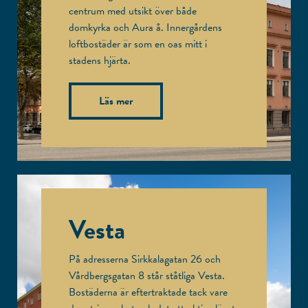
centrum med utsikt över både
domkyrka och Aura å. Innergårdens
loftbostäder är som en oas mitt i
stadens hjärta.
Läs mer
Vesta
På adresserna Sirkkalagatan 26 och
Vårdbergsgatan 8 står ståtliga Vesta.
Bostäderna är eftertraktade tack vare