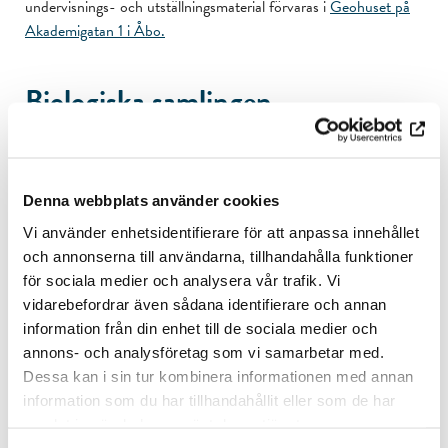
undervisnings- och utställningsmaterial förvaras i
Geohuset på
Akademigatan 1 i Åbo.
Biologiska samlingen
De biologiska samlingarna har tillkommit genom donationer från
omkring 150 amatör- och yrkesbiologer, och de första bidragen
mottogs i början av 1920-talet. En nyckelperson i
Denna webbplats använder cookies
uppbyggnaden av samlingarna var filosofie hedersdoktor
Justus
Vi använder enhetsidentifierare för att anpassa innehållet
Montell
, som tjänstgjorde som samlingarnas första intendent
och annonserna till användarna, tillhandahålla funktioner
under perioden 1930–1954. Under hans ledning, och genom
för sociala medier och analysera vår trafik. Vi
hans egna insamlingsinsatser, växte samlingarna avsevärt. Det
vidarebefordrar även sådana identifierare och annan
äldsta exemplaret i samlingen är från tidigt 1800-tal. Bland
information från din enhet till de sociala medier och
rariteterna finns exempelvis exemplar av fjärilen
annons- och analysföretag som vi samarbetar med.
tajgabjörnspinnare (Arctia menetriesii), som är sällsynt även
Dessa kan i sin tur kombinera informationen med annan
internationellt.
information som du har tillhandahållit eller som de har
samlat in när du har använt deras tjänster.
Samlingarna förvaras vid Åbo universitets zoologiska och