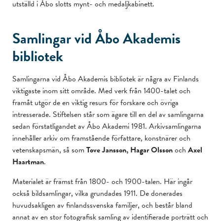
utställd i Åbo slotts mynt- och medaljkabinett.
Samlingar vid Åbo Akademis
bibliotek
Samlingarna vid Åbo Akademis bibliotek är några av Finlands
viktigaste inom sitt område. Med verk från 1400-talet och
framåt utgör de en viktig resurs för forskare och övriga
intresserade. Stiftelsen står som ägare till en del av samlingarna
sedan förstatligandet av Åbo Akademi 1981. Arkivsamlingarna
innehåller arkiv om framstående författare, konstnärer och
vetenskapsmän, så som
Tove Jansson,
Hagar Olsson
och
Axel
Haartman
.
Materialet är främst från 1800- och 1900-talen. Här ingår
också bildsamlingar, vilka grundades 1911. De donerades
huvudsakligen av finlandssvenska familjer, och består bland
annat av en stor fotografisk samling av identifierade porträtt och