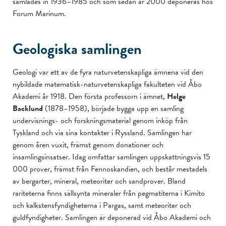
samlades in 1936–1985 och som sedan år 2000 deponeras hos
Forum Marinum.
Geologiska samlingen
Geologi var ett av de fyra naturvetenskapliga ämnena vid den
nybildade matematisk-naturvetenskapliga fakulteten vid Åbo
Akademi år 1918. Den första professorn i ämnet,
Helge
Backlund
(1878–1958), började bygga upp en samling
undervisnings- och forskningsmaterial genom inköp från
Tyskland och via sina kontakter i Ryssland. Samlingen har
genom åren vuxit, främst genom donationer och
insamlingsinsatser. Idag omfattar samlingen uppskattningsvis 15
000 prover, främst från Fennoskandien, och består mestadels
av bergarter, mineral, meteoriter och sandprover. Bland
rariteterna finns sällsynta mineraler från pegmatiterna i Kimito
och kalkstensfyndigheterna i Pargas, samt meteoriter och
guldfyndigheter. Samlingen är deponerad vid Åbo Akademi och