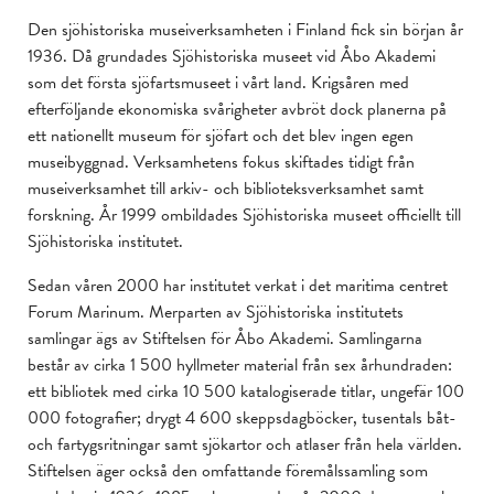
Den sjöhistoriska museiverksamheten i Finland fick sin början år
1936. Då grundades Sjöhistoriska museet vid Åbo Akademi
som det första sjöfartsmuseet i vårt land. Krigsåren med
efterföljande ekonomiska svårigheter avbröt dock planerna på
ett nationellt museum för sjöfart och det blev ingen egen
museibyggnad. Verksamhetens fokus skiftades tidigt från
museiverksamhet till arkiv- och biblioteksverksamhet samt
forskning. År 1999 ombildades Sjöhistoriska museet officiellt till
Sjöhistoriska institutet.
Sedan våren 2000 har institutet verkat i det maritima centret
Forum Marinum. Merparten av Sjöhistoriska institutets
samlingar ägs av Stiftelsen för Åbo Akademi. Samlingarna
består av cirka 1 500 hyllmeter material från sex århundraden:
ett bibliotek med cirka 10 500 katalogiserade titlar, ungefär 100
000 fotografier; drygt 4 600 skeppsdagböcker, tusentals båt-
och fartygsritningar samt sjökartor och atlaser från hela världen.
Stiftelsen äger också den omfattande föremålssamling som