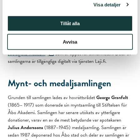
botaniska museer. Idag omfattar stiftelsens biologiska samlingar
Visa detaljer
cirka 200 000 växter, 140 000 insekter, 12 000 fåglar och
ägg, 21 000 svampar samt cirka 8 000 exemplar av lavar och
mossor. Donationer i modern tid har riktats direkt till Åbo
Tillåt alla
Akademi, så de biologiska samlingarna som helhet är ännu mer
omfattande. Samlingarna är i första hand tillgängliga för
Avvisa
forskare, men delar av dem kan ses på
Åbo universitets
zoologiska museum
som är öppet för allmänheten. Delar av
samlingarna är tillgängliga digitalt via tjänsten Laji.fi.
Mynt- och medaljsamlingen
Grunden till samlingen lades av hovrättsrådet
George Granfelt
(1865– 1917) som donerade sin myntsamling till Stiftelsen för
Åbo Akademi. Samlingen har senare utökats av ytterligare
donationer, varav en av de mest betydande var apotekaren
Julius Anderssons
(1887–1945) medaljsamling. Samlingen är
sedan 1987 deponerad hos Åbo stad och delar av samlingen är