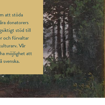
m att stöda
våra donatorers
siktigt stöd till
r och förvaltar
ulturarv. Vår
 ha möjlighet att
på svenska.