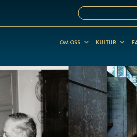
Sök
på
webbplatsen
Visa undersida
Visa und
OM OSS
KULTUR
F