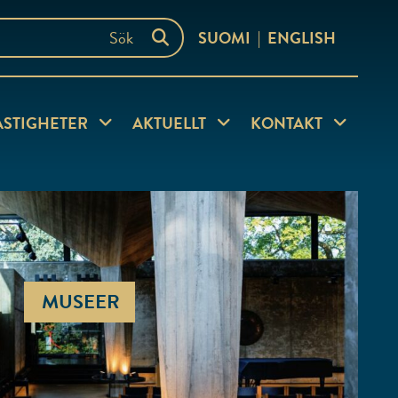
SUOMI
ENGLISH
ersida
Visa undersida
Visa undersida
Visa under
ASTIGHETER
AKTUELLT
KONTAKT
MUSEER