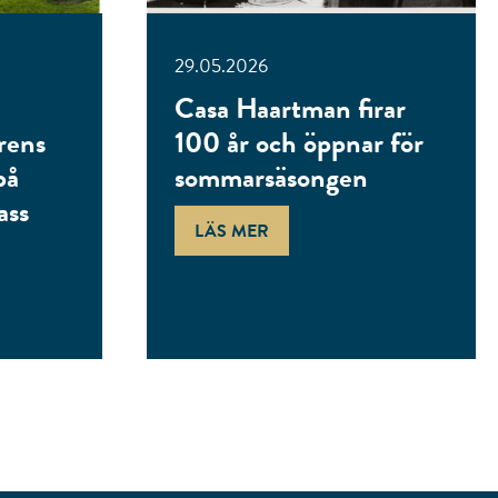
29.05.2026
Casa Haartman firar
rens
100 år och öppnar för
på
sommarsäsongen
ass
LÄS MER