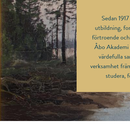
Sedan 1917
utbildning, fo
förtroende och k
Åbo Akademi oc
värdefulla s
verksamhet främj
studera, f