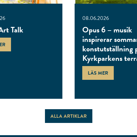
026
08.06.2026
Art Talk
Opus 6 – musik
inspirerar somma
ER
konstutställning 
Kyrkparkens terr
LÄS MER
ALLA ARTIKLAR