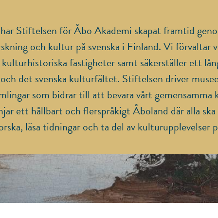
 har Stiftelsen för Åbo Akademi skapat framtid geno
rskning och kultur på svenska i Finland. Vi förvaltar 
ulturhistoriska fastigheter samt säkerställer ett lång
h det svenska kulturfältet. Stiftelsen driver musee
amlingar som bidrar till att bevara vårt gemensamma k
ar ett hållbart och flerspråkigt Åboland där alla ska
orska, läsa tidningar och ta del av kulturupplevelser 