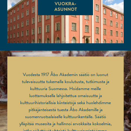
VUOKRA-
ASUNNOT
Vuodesta 1917 Åbo Akademin säätiö on luonut
tulevaisuutta tukemalla koulutusta, tutkimusta ja
kulttuuria Suomessa. Hoidamme meille
luottamuksella lahjoitettua omaisuutta ja
kulttuurihistoriallisia kiinteistöjä sekä huolehdimme
pitkäjänteisestä tuesta Åbo Akademille ja
suomenruotsalaiselle kulttuurikentälle. Säätiö
ylläpitää museoita ja hallinnoi arvokkaita kokoelmia,
jotka säilyttävät yhteistä kulttuuriperintöämme.