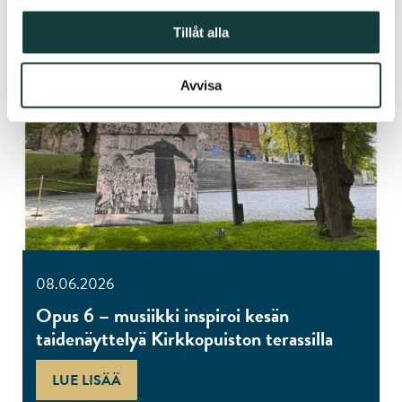
Tillåt alla
Avvisa
08.06.2026
Opus 6 – musiikki inspiroi kesän
taidenäyttelyä Kirkkopuiston terassilla
LUE LISÄÄ