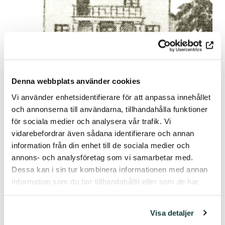
Denna webbplats använder cookies
Vi använder enhetsidentifierare för att anpassa innehållet
och annonserna till användarna, tillhandahålla funktioner
30.06.2026
för sociala medier och analysera vår trafik. Vi
vidarebefordrar även sådana identifierare och annan
Casa Haartman kerää muistoja
information från din enhet till de sociala medier och
annons- och analysföretag som vi samarbetar med.
LUE LISÄÄ
Dessa kan i sin tur kombinera informationen med annan
information som du har tillhandahållit eller som de har
samlat in när du har använt deras tjänster.
Visa detaljer