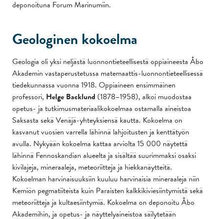
deponoituna Forum Marinumiin.
Geologinen kokoelma
Geologia oli yksi neljästä luonnontieteellisestä oppiaineesta Åbo
Akademin vastaperustetussa matemaattis-luonnontieteellisessä
tiedekunnassa vuonna 1918. Oppiaineen ensimmäinen
professori,
Helge Backlund
(1878–1958), alkoi muodostaa
opetus- ja tutkimusmateriaalikokoelmaa ostamalla aineistoa
Saksasta sekä Venäjä-yhteyksiensä kautta. Kokoelma on
kasvanut vuosien varrella lähinnä lahjoitusten ja kenttätyön
avulla. Nykyään kokoelma kattaa arviolta 15 000 näytettä
lähinnä Fennoskandian alueelta ja sisältää suurimmaksi osaksi
kivilajeja, mineraaleja, meteoriitteja ja hiekkanäytteitä.
Kokoelman harvinaisuuksiin kuuluu harvinaisia mineraaleja niin
Kemiön pegmatiiteista kuin Paraisten kalkkikiviesiintymistä sekä
meteoriitteja ja kultaesiintymiä. Kokoelma on deponoitu Åbo
Akademihin, ja opetus- ja näyttelyaineistoa säilytetään