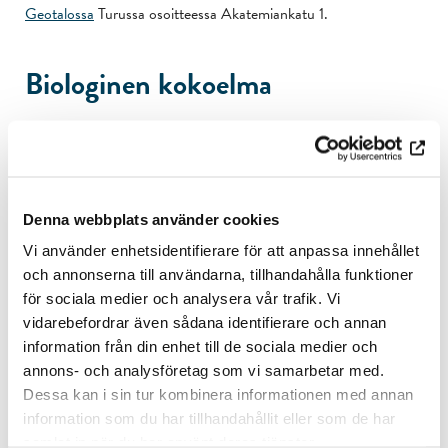
Geotalossa
Turussa osoitteessa Akatemiankatu 1.
Biologinen kokoelma
Biologiset kokoelmat ovat syntyneet noin 150 amatööri- ja
ammattibiologilta saatujen lahjoitusten ansiosta. Ensimmäiset
lahjoitukset vastaanotettiin 1920-luvun alussa. Avainhenkilö
kokoelmien rakentumisessa oli filosofian kunniatohtori
Justus
Denna webbplats använder cookies
Montell
, joka toimitti kokoelmien ensimmäisen intendentin
virkaa vuosina 1930–1954. Hänen johdollaan ja hänen
Vi använder enhetsidentifierare för att anpassa innehållet
keräilytoimintansa ansiosta kokoelmat kasvoivat ratkaisevasti.
och annonserna till användarna, tillhandahålla funktioner
Vanhin näyte kokoelmassa on varhaiselta 1800-luvulta.
för sociala medier och analysera vår trafik. Vi
Harvinaisuuksien joukkoon kuuluu esimerkiksi
vidarebefordrar även sådana identifierare och annan
idänsiilikäsperhonen (Arctia menetriesii), joka on
information från din enhet till de sociala medier och
kansainvälisestikin harvinainen.
annons- och analysföretag som vi samarbetar med.
Dessa kan i sin tur kombinera informationen med annan
Kokoelmia säilytetään Turun yliopiston eläinmuseossa ja
information som du har tillhandahållit eller som de har
kasvimuseossa. Nykyään säätiön biologiset kokoelmat sisältävät
samlat in när du har använt deras tjänster.