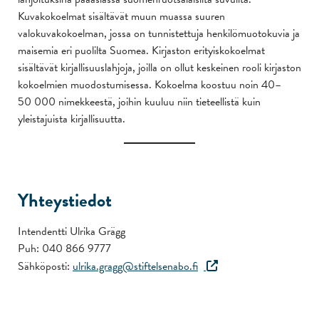
Kuvakokoelmat sisältävät muun muassa suuren
valokuvakokoelman, jossa on tunnistettuja henkilömuotokuvia ja
maisemia eri puolilta Suomea. Kirjaston erityiskokoelmat
sisältävät kirjallisuuslahjoja, joilla on ollut keskeinen rooli kirjaston
kokoelmien muodostumisessa. Kokoelma koostuu noin 40–
50 000 nimekkeestä, joihin kuuluu niin tieteellistä kuin
yleistajuista kirjallisuutta.
Yhteystiedot
Intendentti Ulrika Grägg
Puh: 040 866 9777
Sähköposti:
ulrika.gragg@stiftelsenabo.fi