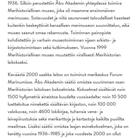
1936. Silloin perustettiin Åbo Akademin yhteydessä toimiva
Merihistoriallinen museo, joka oli maamme ensimmäinen
merimuseo. Sotavuodet ja niitä seuranneet taloudelliset haasteet
kuitenkin keskeyttivät kansallisen merimuseon suunnittelun, eikä
museo saanut omaa rakennusta. Toiminnan painopiste
kohdistettiin jo varhain museotoiminnan sijaan arkisto- ja
kirjastotoimintaan sekä tutkimukseen. Vuonna 1999
Merihistoriallinen museo muutettiin virallisesti Merihistorian
laitokseksi.
Keväästä 2000 saakka laitos on toiminut merikeskus Forum
Marinumissa. Åbo Akademin säätiö omistaa suurimman osan
Merihistorian laitoksen kokoelmista. Kokoelmat sisältävät noin
1500 hyllymetriä aineistoa kuudelta vuosisadalta: noin 10 500
luetteloitua nimekettä sisältävän kirjaston, noin 100 000
valokuvaa, noin 4600 lokikirjaa, tuhansia vene- ja
laivapiirustuksia sekä merikarttoja ja kartastoja kaikilta puolilta
maailmaa. Lisäksi säätiö omistaa laajan esinekokoelman, joka on
kerätty vuosina 1936–1985 ja joka vuodesta 2000 on ollut