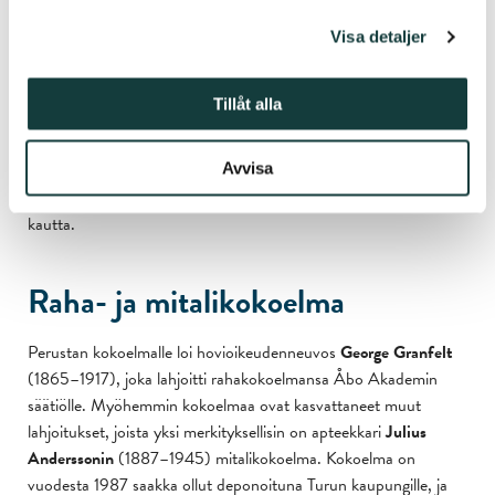
noin 200 000 kasvia, 140 000 hyönteistä, 12 000 lintua ja
munaa, 21 000 sientä sekä noin 8 000 jäkälä- ja
Visa detaljer
sammalnäytettä. Lähempänä nykyaikaa tehdyt lahjoitukset on
suunnattu suoraan Åbo Akademille, joten biologiset kokoelmat
Tillåt alla
kokonaisuutena ovat vieläkin laajemmat. Kokoelmat ovat
ensisijaisesti tutkijoiden saavutettavissa mutta osaa niistä pääsee
tarkastelemaan
Turun yliopiston eläinmuseossa
, joka on auki
Avvisa
yleisölle. Osa kokoelmista on saavutettavissa Laji.fi-palvelun
kautta.
Raha- ja mitalikokoelma
Perustan kokoelmalle loi hovioikeudenneuvos
George Granfelt
(1865–1917), joka lahjoitti rahakokoelmansa Åbo Akademin
säätiölle. Myöhemmin kokoelmaa ovat kasvattaneet muut
lahjoitukset, joista yksi merkityksellisin on apteekkari
Julius
Anderssonin
(1887–1945) mitalikokoelma. Kokoelma on
vuodesta 1987 saakka ollut deponoituna Turun kaupungille, ja