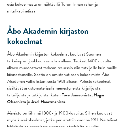
osia kokoelmasta on nähtävillä Turun linnan raha- ja
mitalikabinetissa.
Åbo Akademin kirjaston
kokoelmat
Åbo Akademin kirjaston kokoelmat kuuluvat Suomen
tärkeimpien joukkoon omalla alallaan. Teokset 1400-luvulta
alkaen muodostavat tärkeän resurssin niin tutkijoille kuin muille
kiinnostuneille. Säätiö on omistanut osan kokoelmista Åbo
Akademin valtiollistamisesta 1981 alkaen. Arkistokokoelmat
sisältävät arkistomateriaalia menestyneistä kirjailijoista,
taiteilijoista ja tutkijoista, kuten
Tove Janssonista, Hagar
Olssonista
ja
Axel Haartmanista
.
Aineisto on lähinnä 1800- ja 1900-luvuilta. Siihen kuuluvat
myös kuvakokoelmat, jotka perustettiin vuonna 1911. Ne tulivat
lahjoituksina pääasiassa suomenruotsalaisilta suvuilta.