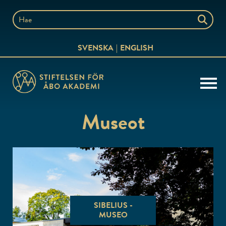
Siirry
sisältöön
Hae
sivustolta
SVENSKA
ENGLISH
Museot
SIBELIUS -
MUSEO