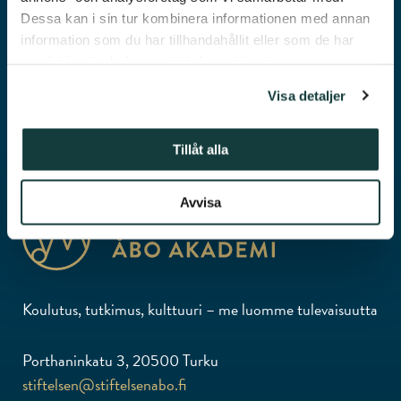
CASA
Dessa kan i sin tur kombinera informationen med annan
HAARTMAN
information som du har tillhandahållit eller som de har
samlat in när du har använt deras tjänster.
Visa detaljer
Tillåt alla
Avvisa
Koulutus, tutkimus, kulttuuri – me luomme tulevaisuutta
Porthaninkatu 3, 20500 Turku
stiftelsen@stiftelsenabo.fi