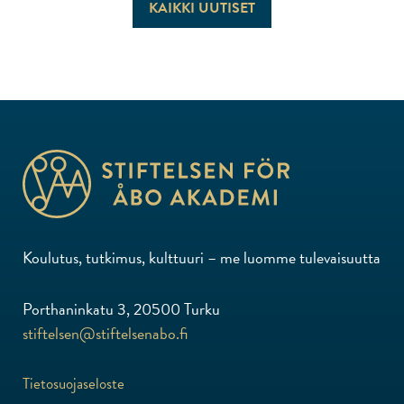
KAIKKI UUTISET
Koulutus, tutkimus, kulttuuri – me luomme tulevaisuutta
Porthaninkatu 3, 20500 Turku
stiftelsen@stiftelsenabo.fi
Tietosuojaseloste