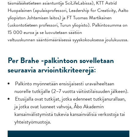
täsmälääketieteen asiantuntija SciLifeLabissa), KTT Astrid
Huopalainen (apulaisprofessori, Leadership for Creativity, Aalto
yliopiston Johtamisen laitos) ja FT Tuomas Martikainen
(uskontotieteen professori, Turun yliopisto). Palkintosumma on
15 000 euroa ja se luovutetaan säätiön
valtuuskunnan sääntömääräisessä syyskokouksessa joulukuussa.
Per Brahe -palkintoon sovelletaan
seuraavia arviointikriteerejä:
Palkinto myönnetään ensisijaisesti uravaiheeltaan
nuorelle tutkijalle (2–7 vuotta väitöstilaisuuden jälkeen).
Etusijalla ovat tutkijat, jotka edenneet tutkijanurallaan,
ja jotka ovat luoneet vahvoja, Åbo Akademin
kansainvälistymistä tukevia kansainvälisiä verkostoja tai
yhteistyömuotoja.