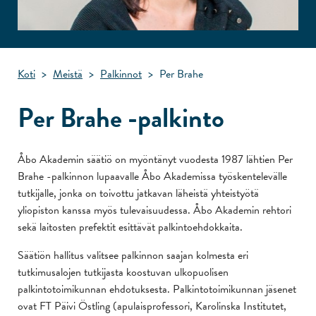
Koti
>
Meistä
>
Palkinnot
>
Per Brahe
Per Brahe -palkinto
Åbo Akademin säätiö on myöntänyt vuodesta 1987 lähtien Per
Brahe -palkinnon lupaavalle Åbo Akademissa työskentelevälle
tutkijalle, jonka on toivottu jatkavan läheistä yhteistyötä
yliopiston kanssa myös tulevaisuudessa. Åbo Akademin rehtori
sekä laitosten prefektit esittävät palkintoehdokkaita.
Säätiön hallitus valitsee palkinnon saajan kolmesta eri
tutkimusalojen tutkijasta koostuvan ulkopuolisen
palkintotoimikunnan ehdotuksesta. Palkintotoimikunnan jäsenet
ovat FT Päivi Östling (apulaisprofessori, Karolinska Institutet,