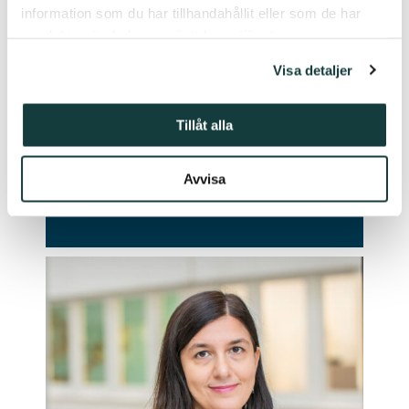
information som du har tillhandahållit eller som de har
samlat in när du har använt deras tjänster.
Visa detaljer
28.11.2024
Vuoden 2024 Per Brahe -palkinto
Tillåt alla
Oskar Sandbergille
LUE LISÄÄ
Avvisa