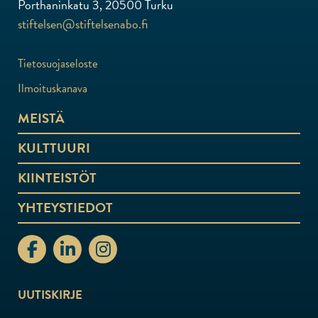
Porthaninkatu 3, 20500 Turku
stiftelsen@stiftelsenabo.fi
Tietosuojaseloste
Ilmoituskanava
MEISTÄ
KULTTUURI
KIINTEISTÖT
YHTEYSTIEDOT
stiftelsenabo Facebook
stiftelsenabo Linkedin
stiftelsenabo Instagram
UUTISKIRJE