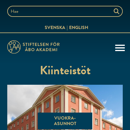
Siirry
sisältöön
Hae
sivustolta
SVENSKA
ENGLISH
Kiinteistöt
VUOKRA-
ASUNNOT