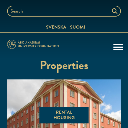
Skip
to
Search
content
the
SVENSKA
SUOMI
website
Properties
RENTAL
HOUSING