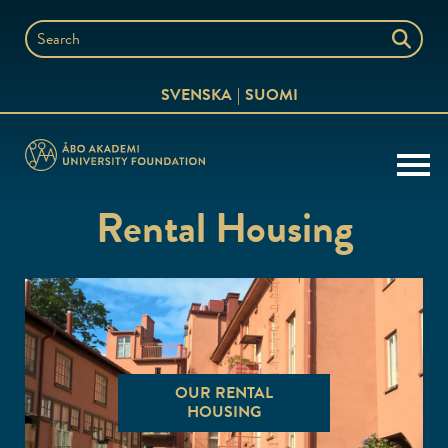
Skip
to
Search
content
the
SVENSKA
SUOMI
website
Rental Housing
OUR RENTAL
HOUSING