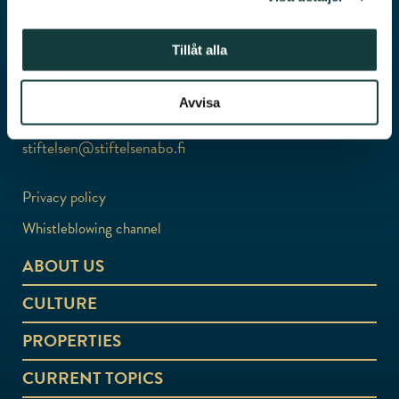
Tillåt alla
Education, Research, Culture – We Create Future
Avvisa
Porthaninkatu 3, 20500 Turku
stiftelsen@stiftelsenabo.fi
Privacy policy
Whistleblowing channel
ABOUT US
CULTURE
PROPERTIES
CURRENT TOPICS