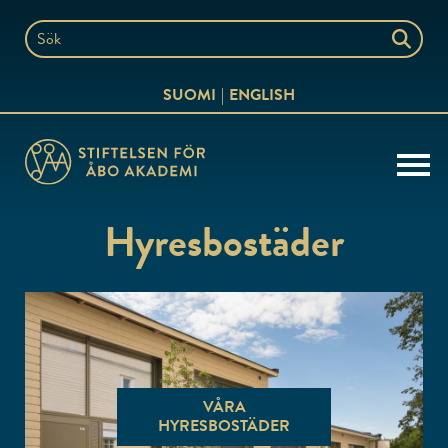
Hoppa
till
Sök
innehållet
på
SUOMI
ENGLISH
webbplatsen
Hyresbostäder
VÅRA
HYRESBOSTÄDER