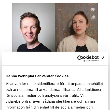
Denna webbplats använder cookies
01.10.2024
Vi använder enhetsidentifierare för att anpassa innehållet
Samuel Karlsson och Sandrina
och annonserna till användarna, tillhandahålla funktioner
Lindgren tilldelas Freja-priset
för sociala medier och analysera vår trafik. Vi
vidarebefordrar även sådana identifierare och annan
LÄS MER
information från din enhet till de sociala medier och