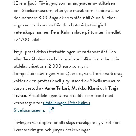
(Ekens ljud). Tävlingen, som arrangerades av stiftelsen
och Sibeliusmuseum, efterlyste musik som inspirerats av
den närmare 300-åriga ek som står intill Aura å. Eken
sägs vara en kvarleva från den botaniska trädgård
vetenskapsmannen Pehr Kalm anlade på tomten i medlet
av 1700-talet.
Freja-priset delas i fortsättningen ut vartannat år till en
eller flera åboländska kulturutövare i olika branscher. I år
utdelas priset om 12 000 euro som pris i
kompositionstävlingen Vox Quercus, vars tre vinnarbidrag
valdes av en professionell jury utsedd av Sibeliusmuseum.
Juryn bestod av
Anne Teikari
,
Markku Klami
och
Tanja
Tiekso
. Prisutdelningen 6 maj skedde i samband med
vernissagen för
utställningen Pehr Kalm i
Sibeliusmuseum.
Tävlingen var öppen för alla slags musikgenrer, vilket hörs
i vinnarbidragen och juryns beskrivningar.