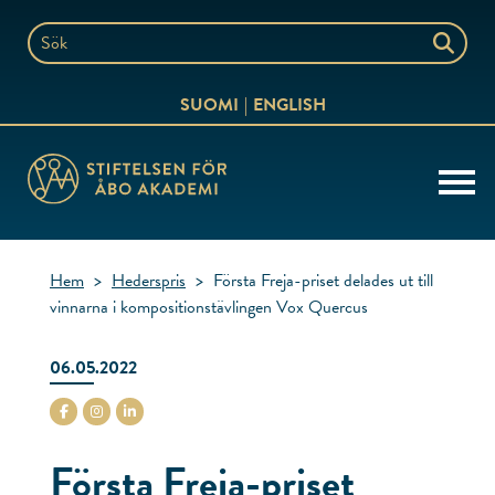
Hoppa
till
Sök
innehållet
på
SUOMI
ENGLISH
webbplatsen
Hem
>
Hederspris
>
Första Freja-priset delades ut till
vinnarna i kompositionstävlingen Vox Quercus
06.05.2022
stiftelsenabo Facebook
stiftelsenabo Instagram
stiftelsenabo Linkedin
Första Freja-priset