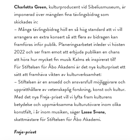
Charlotta Green
, kulturproducent vid Sibeliusmuseum, är
imponerad över mängden fina tävlingsbidrag som
skickades in:
– Många tävlingsbidrag höll en så hög standard att vi vill
arrangera en extra konsert så att flera av bidragen kan
framföras inför publik. Planeringsarbetet inleder vi hösten
2022 och ser fram emot att erbjuda publiken en chans
att höra hur mycket fin musik Kalms ek inspirerat till!
För Stiftelsen för Åbo Akademi är det nya kulturpriset ett
sätt att framhäva vikten av kulturverksamhet:
– Stiftelsen är en ansedd och ansvarsfull möjliggörare och
upprätthållare av vetenskaplig forskning, konst och kultur.
Med det nya Freja-priset vill vi lyfta fram kulturens
betydelse och uppmärksamma kulturutövare inom olika
konstfält, i år inom musiken, säger
Lasse Svens
,
skattmästare för Stiftelsen för Åbo Akademi.
Freja-priset