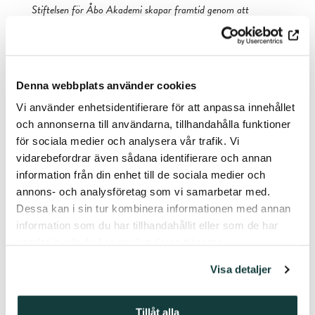
Stiftelsen för Åbo Akademi skapar framtid genom att
understöda vetenskaplig forskning, konst och kultur. Freja är
fruktbarhetens gudinna i den nordiska mytologin men har
också förmågan att se in i framtiden. Personen eller
personerna som tilldelas Freja-priset har på ett betydelsefullt
Denna webbplats använder cookies
sätt bidragit till sitt konstfält i regionen Åboland, företrädesvis
Vi använder enhetsidentifierare för att anpassa innehållet
på svenska, och förutses därtill ha en lovande framtid inom
och annonserna till användarna, tillhandahålla funktioner
branschen. Freja-priset delas ut vartannat år, antingen som
för sociala medier och analysera vår trafik. Vi
tävlingspris eller som erkännande. Med kultur avses konst i
vidarebefordrar även sådana identifierare och annan
bred bemärkelse, såsom bildkonst, teaterkonst, ordkonst,
information från din enhet till de sociala medier och
arkitektur och musik. Första gången delas priset ut som ett
annons- och analysföretag som vi samarbetar med.
kompositionspris våren 2022. Prissumman om 12 000 euro
Dessa kan i sin tur kombinera informationen med annan
kan enligt juryns önskemål delas mellan flera mottagare.
information som du har tillhandahållit eller som de har
samlat in när du har använt deras tjänster.
Visa detaljer
Du är kanske också är intresserad
Tillåt alla