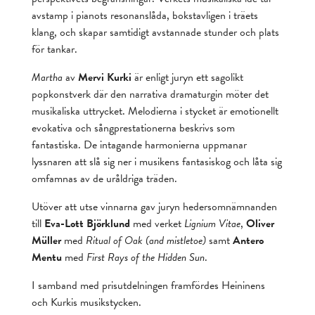
avstamp i pianots resonanslåda, bokstavligen i träets
klang, och skapar samtidigt avstannade stunder och plats
för tankar.
Martha
av
Mervi Kurki
är enligt juryn ett sagolikt
popkonstverk där den narrativa dramaturgin möter det
musikaliska uttrycket. Melodierna i stycket är emotionellt
evokativa och sångprestationerna beskrivs som
fantastiska. De intagande harmonierna uppmanar
lyssnaren att slå sig ner i musikens fantasiskog och låta sig
omfamnas av de uråldriga träden.
Utöver att utse vinnarna gav juryn hedersomnämnanden
till
Eva-Lott Björklund
med verket
Lignium Vitae
,
Oliver
Müller
med
Ritual of Oak (and mistletoe)
samt
Antero
Mentu
med
First Rays of the Hidden Sun
.
I samband med prisutdelningen framfördes Heininens
och Kurkis musikstycken.