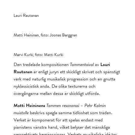
Lauri Rautanen
Matti Heininen, foto: Joonas Berggren
Mervi Kurki, foto: Matti Kurki
Den tredelade kompositionen
Tammentaival
av
Lauri
Rautanen
är enligt juryn ett skickligt skrivet och spänstigt
verk med naturlig musikalisk progression och en gnutta
nyklassicistisk anda. De olika texturerna och
övergångarna mellan dessa är skickligt utförda.
Matti Heininens
Tammen resonanssi – Pehr Kalmin
muistolle
beskrivs spegla samma tidlöshet som träden.
Verket är komponerat för att spelas endast med
pianistens vänstra hand, vilket belyser det mänskliga
perspektivets begränsningar. Verkets musikaliska idé tar