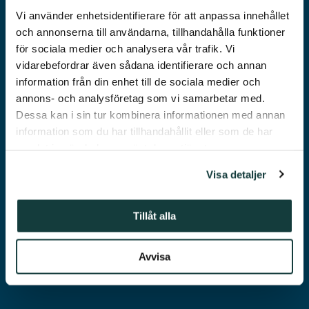
Vi använder enhetsidentifierare för att anpassa innehållet
och annonserna till användarna, tillhandahålla funktioner
för sociala medier och analysera vår trafik. Vi
DONNERSKA INSTITUTETS
FORSKARPRIS
vidarebefordrar även sådana identifierare och annan
information från din enhet till de sociala medier och
annons- och analysföretag som vi samarbetar med.
Dessa kan i sin tur kombinera informationen med annan
information som du har tillhandahållit eller som de har
samlat in när du har använt deras tjänster.
Visa detaljer
Tillåt alla
RALF
TÖRNGREN
Avvisa