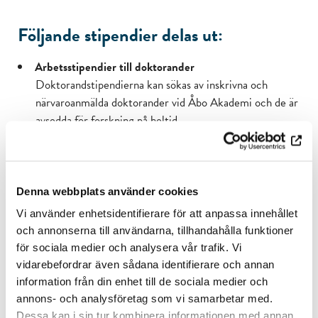
Följande stipendier delas ut:
Arbetsstipendier till doktorander
Doktorandstipendierna kan sökas av inskrivna och
närvaroanmälda doktorander vid Åbo Akademi och de är
avsedda för forskning på heltid.
Arbetsstipendier till postdoktorala forskare
Postdoktorala stipendier kan beviljas personer som
bedriver forskningsverksamhet vid en enhet vid Åbo
Denna webbplats använder cookies
Akademi. Stipendierna på 6 – 12 månader är avsedda för
Vi använder enhetsidentifierare för att anpassa innehållet
forskning på heltid.
och annonserna till användarna, tillhandahålla funktioner
Stipendier till grundexamensstuderande
för sociala medier och analysera vår trafik. Vi
vidarebefordrar även sådana identifierare och annan
Stipendier till Åbo Akademis personal
information från din enhet till de sociala medier och
Åbo Akademis personal kan bland annat ansöka om stöd
annons- och analysföretag som vi samarbetar med.
för konferensarrangemang, resor och open access-
Dessa kan i sin tur kombinera informationen med annan