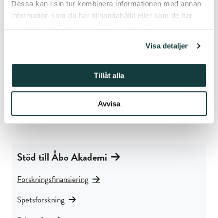
Dessa kan i sin tur kombinera informationen med annan
information som du har tillhandahållit eller som de har
samlat in när du har använt deras tjänster.
Vid frågor angående
Visa detaljer
forskningsfinansiering kan du
kontakta:
Tillåt alla
Chef för forskningsfinansiering Nina Blom
Avvisa
E-post:
nina.blom@stiftelsenabo.fi
Tfn: 050 325 6008
Stöd till Åbo Akademi
Forsknings­finansiering
Spetsforskning