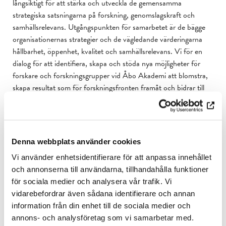
långsiktigt för att stärka och utveckla de gemensamma
strategiska satsningarna på forskning, genomslagskraft och
samhällsrelevans. Utgångspunkten för samarbetet är de bägge
organisationernas strategier och de vägledande värderingarna
hållbarhet, öppenhet, kvalitet och samhällsrelevans. Vi för en
dialog för att identifiera, skapa och stöda nya möjligheter för
forskare och forskningsgrupper vid Åbo Akademi att blomstra,
skapa resultat som för forskningsfronten framåt och bidrar till
att lösa samtidens stora samhälleliga utmaningar.
Samarbetet kring forskningsfinansiering omfattar flera olika
verksamhetsområden som sammanför stiftelsen och Åbo
Denna webbplats använder cookies
Akademi. De viktigaste är:
Vi använder enhetsidentifierare för att anpassa innehållet
Åbo Akademis interna spetsenheter,
och annonserna till användarna, tillhandahålla funktioner
forskar- och doktorandstipendier
samt
för sociala medier och analysera vår trafik. Vi
doktorandanställningar,
vidarebefordrar även sådana identifierare och annan
specifika satsningar t.ex. på infrastruktur, nyskapande
information från din enhet till de sociala medier och
forskningsidéer och mobilitet.
annons- och analysföretag som vi samarbetar med.