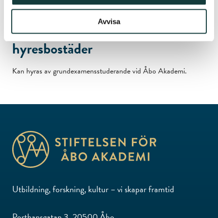
Avvisa
Kristina Fagerlunds lediga
hyresbostäder
Kan hyras av grundexamensstuderande vid Åbo Akademi.
Utbildning, forskning, kultur – vi skapar framtid
Porthansgatan 3, 20500 Åbo