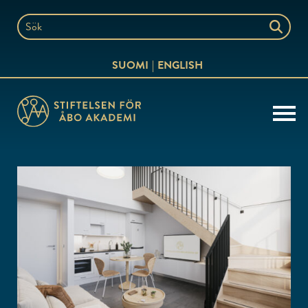
Hoppa
till
Sök
innehållet
på
SUOMI
ENGLISH
webbplatsen