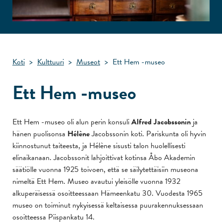
Koti
>
Kulttuuri
>
Museot
>
Ett Hem -museo
Ett Hem -museo
Ett Hem -museo oli alun perin konsuli
Alfred Jacobssonin
ja
hänen puolisonsa
Hélène
Jacobssonin koti. Pariskunta oli hyvin
kiinnostunut taiteesta, ja Hélène sisusti talon huolellisesti
elinaikanaan. Jacobssonit lahjoittivat kotinsa Åbo Akademin
säätiölle vuonna 1925 toivoen, että se säilytettäisiin museona
nimeltä Ett Hem. Museo avautui yleisölle vuonna 1932
alkuperäisessä osoitteessaan Hämeenkatu 30. Vuodesta 1965
museo on toiminut nykyisessä keltaisessa puurakennuksessaan
osoitteessa Piispankatu 14.