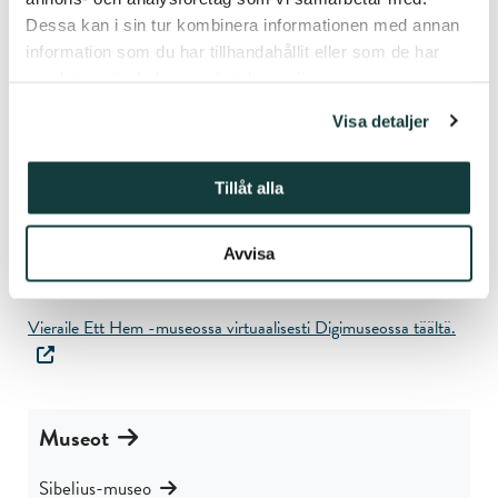
Dessa kan i sin tur kombinera informationen med annan
Lue lisää Ett Hem -museosta täältä
.
information som du har tillhandahållit eller som de har
samlat in när du har använt deras tjänster.
Yhteystiedot
Visa detaljer
Ett Hem -museo
Piispankatu 14,
Tillåt alla
20500 Turku
Puh: +358 363 2982
Avvisa
Sähköposti:
etthem@stiftelsenabo.fi
Vieraile Ett Hem -museossa virtuaalisesti Digimuseossa täältä.
Museot
Sibelius-museo