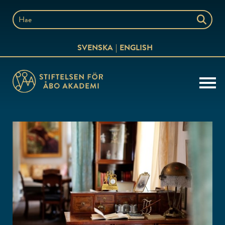
Siirry
sisältöön
Hae
sivustolta
SVENSKA
ENGLISH