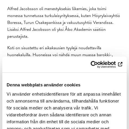
Alfred Jacobsson oli menestyksekäs liikemies, joka toimi
monessa tunnetussa turkulaisyrityksessä, kuten Höyrylaivayhtiö
Boressa, Turun Osakepankissa ja vakuutusyhtiö Verandissa.
Lisäksi Alfred Jacobsson oli yksi Åbo Akademin säätiön
perustajista.
Koti on sisustettu eri aikakausien tyylejä noudattavilla
huonekaluilla. Huoneissa voi nähdä muun muassa barokki-,
kustavilais-, biedermeier- ja jugendtyylejä. Museon
taidekokoelmaan kuuluu öljymaalauksia, grafiikkaa, akvarelleja,
pastelleja ja veistoksia taiteilijoilta kuten
Helene Schjerfbeck,
Albert Edelfelt, Akseli Gallen-Kallela
ja
Elin Danielson-
Denna webbplats använder cookies
Gambogi.
Vi använder enhetsidentifierare för att anpassa innehållet
Museo on auki kesäisin toukokuusta syyskuuhun sekä
och annonserna till användarna, tillhandahålla funktioner
joulusesongin aikana.
för sociala medier och analysera vår trafik. Vi
vidarebefordrar även sådana identifierare och annan
Suuri osa museon kokoelmasta on digitoitu ja löydettävissä
information från din enhet till de sociala medier och
hakupalvelu Finnan kautta.
annons- och analysföretag som vi samarbetar med.