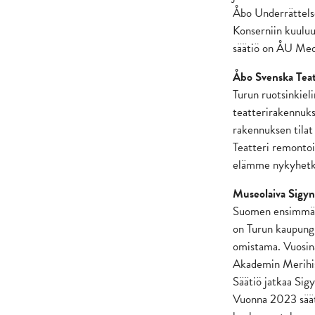
Åbo Underrättelse
Konserniin kuulu
säätiö on ÅU Med
Åbo Svenska Tea
Turun ruotsinkiel
teatterirakennuks
rakennuksen tilat
Teatteri remonto
elämme nykyhetke
Museolaiva Sigyn
Suomen ensimmäin
on Turun kaupung
omistama. Vuosin
Akademin Merihist
Säätiö jatkaa Sig
Vuonna 2023 sääti