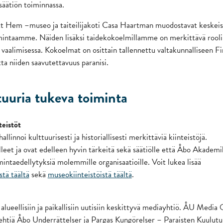
säätiön toiminnassa.
tt Hem –museo ja taiteilijakoti Casa Haartman muodostavat keskei
mintaamme. Näiden lisäksi taidekokoelmillamme on merkittävä rooli
 vaalimisessa. Kokoelmat on osittain tallennettu valtakunnalliseen F
ta niiden saavutettavuus paranisi.
uuria tukeva toiminta
teistöt
allinnoi kulttuurisesti ja historiallisesti merkittäviä kiinteistöjä.
lleet ja ovat edelleen hyvin tärkeitä sekä säätiölle että Åbo Akademil
imintaedellytyksiä molemmille organisaatioille. Voit lukea lisää
stä täältä
sekä
museokiinteistöistä täältä
.
ueellisiin ja paikallisiin uutisiin keskittyvä mediayhtiö. ÅU Media
ehtiä Åbo Underrättelser ja Pargas Kungörelser – Paraisten Kuulutu