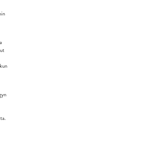
min
a
nut
 kun
gyn
ta.