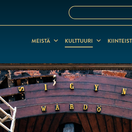
Hae
sivustolta
MEISTÄ
Näytä alasivut
KULTTUURI
Näytä alasivut
KIINTEIS