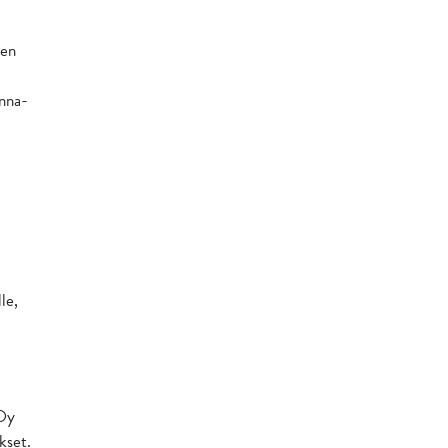
sen
inna-
le,
 Oy
kset.