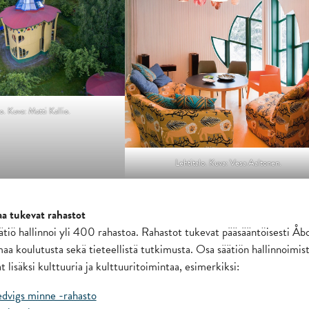
o. Kuva: Matti Kallio.
Lehtitalo. Kuva: Vesa Aaltonen.
a tukevat rahastot
iö hallinnoi yli 400 rahastoa. Rahastot tukevat pääsääntöisesti Åb
a koulutusta sekä tieteellistä tutkimusta. Osa säätiön hallinnoimis
t lisäksi kulttuuria ja kulttuuritoimintaa, esimerkiksi:
edvigs minne -rahasto