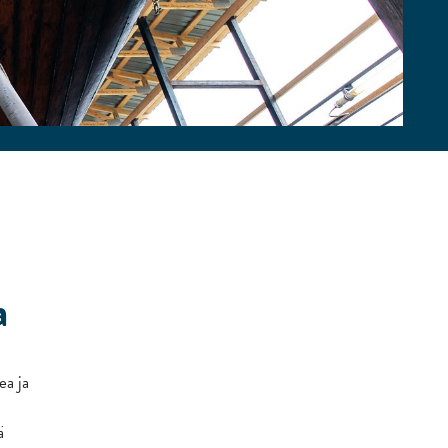
a
ea ja
ä