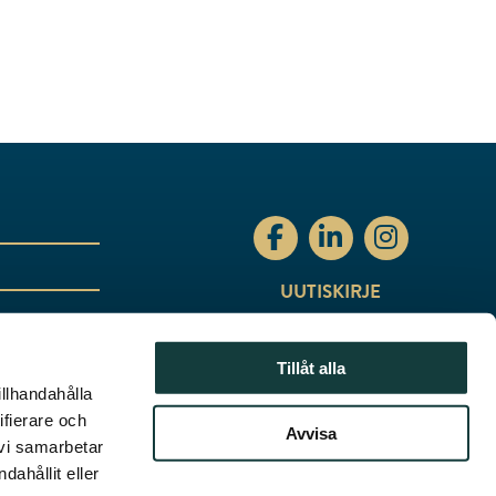
stiftelsenabo Facebo
stiftelsenabo Li
stiftelsen
UUTISKIRJE
Tillåt alla
illhandahålla
ifierare och
Avvisa
 vi samarbetar
ahållit eller