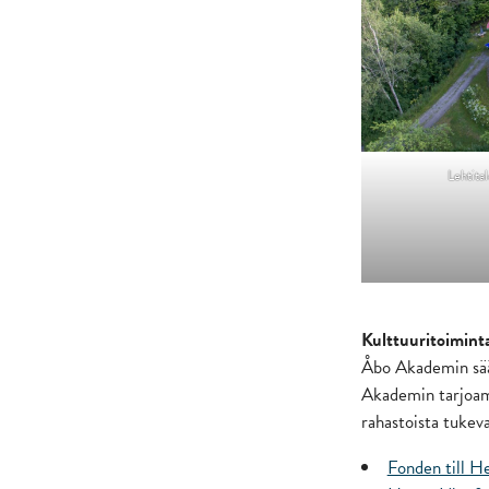
Lehtital
Kulttuuritoiminta
Åbo Akademin säät
Akademin tarjoama
rahastoista tukeva
Fonden till H