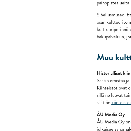
painopistealueita 
Sibeliusmuseo, E
osan kulttuuritoi
kulttuuriperinnön
hakupalveluun, jot
Muu kultt
Historialliset kiin
Säätiö omistaa ja h
Kiinteistöt ovat o
sillä ne luovat to
säätiön
kiinteistöi
ÅU Media Oy
ÅU Media Oy on al
julkaisee sanomal