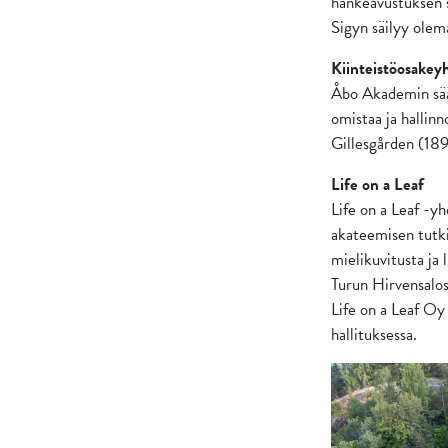
hankeavustuksen 
Sigyn säilyy olem
Kiinteistöosakey
Åbo Akademin säät
omistaa ja hallin
Gillesgården (189
Life on a Leaf
Life on a Leaf -yh
akateemisen tutki
mielikuvitusta ja
Turun Hirvensalos
Life on a Leaf Oy 
hallituksessa.