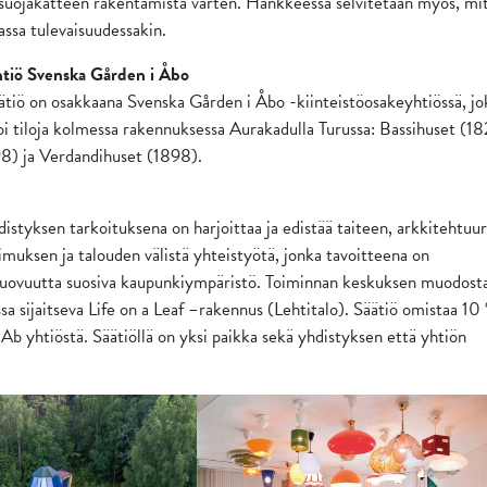
suojakatteen rakentamista varten. Hankkeessa selvitetään myös, mi
assa tulevaisuudessakin.
htiö Svenska Gården i Åbo
iö on osakkaana Svenska Gården i Åbo -kiinteistöosakeyhtiössä, jo
noi tiloja kolmessa rakennuksessa Aurakadulla Turussa: Bassihuset (18
8) ja Verdandihuset (1898).
distyksen tarkoituksena on harjoittaa ja edistää taiteen, arkkitehtuur
muksen ja talouden välistä yhteistyötä, jonka tavoitteena on
 luovuutta suosiva kaupunkiympäristö. Toiminnan keskuksen muodost
sa sijaitseva Life on a Leaf –rakennus (Lehtitalo). Säätiö omistaa 10
Ab yhtiöstä. Säätiöllä on yksi paikka sekä yhdistyksen että yhtiön