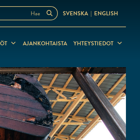
SVENSKA
ENGLISH
TÖT
Näytä alasivut
AJANKOHTAISTA
YHTEYSTIEDOT
Näytä alasi