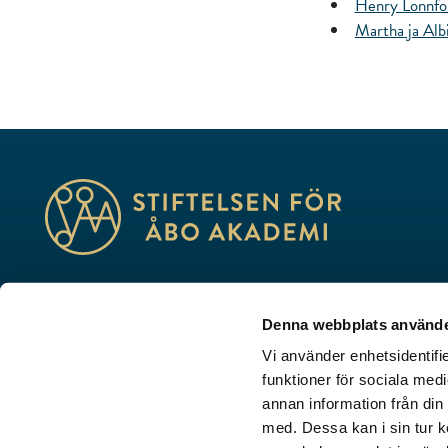
Henry Lönnfor
Martha ja Albi
Koulutus, tutkimus, kulttuuri – me luomme tulevaisuutta
Denna webbplats använde
Porthaninkatu 3, 20500 Turku
Vi använder enhetsidentifie
stiftelsen@stiftelsenabo.fi
funktioner för sociala medi
annan information från din
med. Dessa kan i sin tur k
Tietosuojaseloste