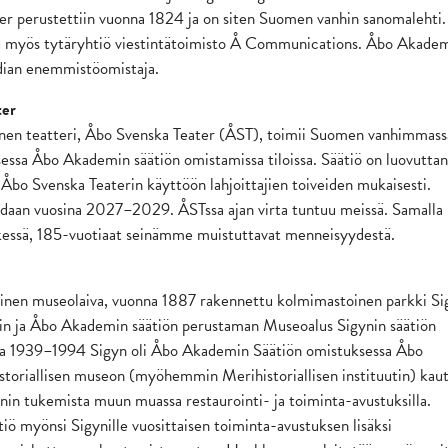
r perustettiin vuonna 1824 ja on siten Suomen vanhin sanomalehti.
u myös tytäryhtiö viestintätoimisto Å Communications. Åbo Akade
ian enemmistöomistaja.
ter
inen teatteri, Åbo Svenska Teater (ÅST), toimii Suomen vanhimmass
essa Åbo Akademin säätiön omistamissa tiloissa. Säätiö on luovutta
 Åbo Svenska Teaterin käyttöön lahjoittajien toiveiden mukaisesti.
idaan vuosina 2027–2029. ÅSTssa ajan virta tuntuu meissä. Samalla
ssä, 185-vuotiaat seinämme muistuttavat menneisyydestä.
en museolaiva, vuonna 1887 rakennettu kolmimastoinen parkki Si
in ja Åbo Akademin säätiön perustaman Museoalus Sigynin säätiön
a 1939–1994 Sigyn oli Åbo Akademin Säätiön omistuksessa Åbo
oriallisen museon (myöhemmin Merihistoriallisen instituutin) kaut
ynin tukemista muun muassa restaurointi- ja toiminta-avustuksilla.
ö myönsi Sigynille vuosittaisen toiminta-avustuksen lisäksi