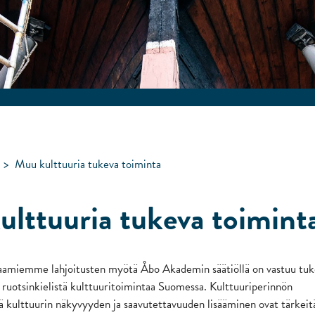
>
Muu kulttuuria tukeva toiminta
lttuuria tukeva toimint
aamiemme lahjoitusten myötä Åbo Akademin säätiöllä on vastuu tuk
i ruotsinkielistä kulttuuritoimintaa Suomessa. Kulttuuriperinnön
ä kulttuurin näkyvyyden ja saavutettavuuden lisääminen ovat tärkeit