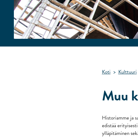
Koti
>
Kulttuuri
Muu ku
Historiamme ja s
edistää erityisest
ylläpitäminen sek