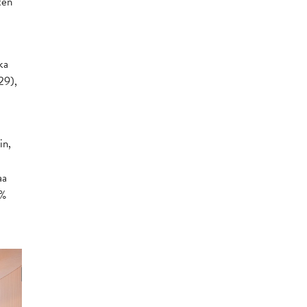
ten
ka
29),
in,
aa
 %