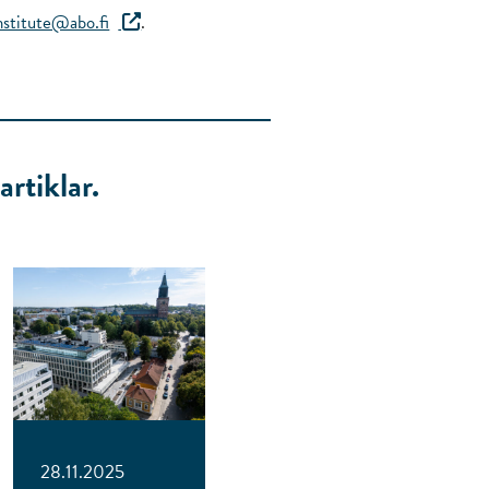
nstitute@abo.fi
.
rtiklar.
28.11.2025