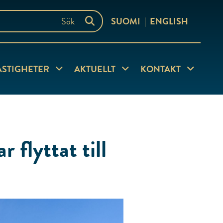
SUOMI
ENGLISH
ersida
Visa undersida
Visa undersida
Visa under
ASTIGHETER
AKTUELLT
KONTAKT
 flyttat till