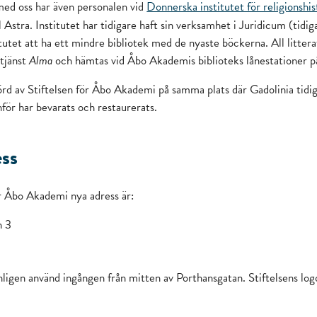
ed oss har även personalen vid
Donnerska institutet för religionshis
ll Astra. Institutet har tidigare haft sin verksamhet i Juridicum (tid
utet att ha ett mindre bibliotek med de nyaste böckerna. All litterat
tjänst
Alma
och hämtas vid Åbo Akademis biblioteks lånestationer 
örd av Stiftelsen för Åbo Akademi på samma plats där Gadolinia tidig
nför har bevarats och restaurerats.
ss
ör Åbo Akademi nya adress är:
n 3
nligen använd ingången från mitten av Porthansgatan. Stiftelsens logo