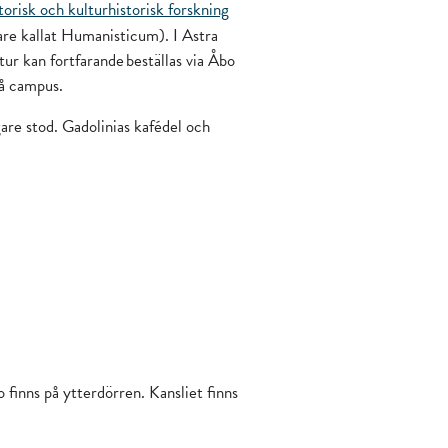
torisk och kulturhistorisk forskning
igare kallat Humanisticum). I Astra
ur kan fortfarande beställas via Åbo
på campus.
are stod. Gadolinias kafédel och
 finns på ytterdörren. Kansliet finns