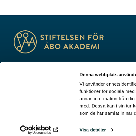
Utbildning, forskning, kultur – vi skapar framtid
Denna webbplats använde
Porthansgatan 3, 20500 Åbo
Vi använder enhetsidentifie
stiftelsen@stiftelsenabo.fi
funktioner för sociala medi
annan information från din
med. Dessa kan i sin tur k
Dataskydd
som de har samlat in när d
Visselblåsarkanal
Visa detaljer