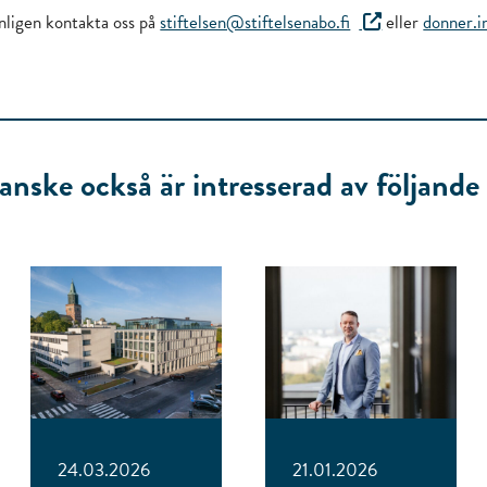
änligen kontakta oss på
stiftelsen@stiftelsenabo.fi
eller
donner.i
anske också är intresserad av följande a
24.03.2026
21.01.2026