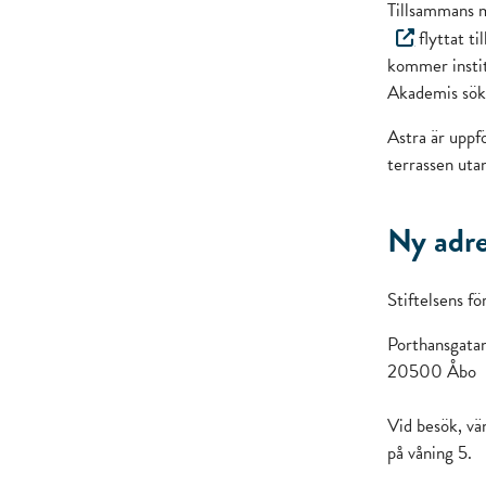
Tillsammans m
flyttat ti
kommer instit
Akademis sök
Astra är uppf
terrassen uta
Ny adre
Stiftelsens f
Porthansgata
20500 Åbo
Vid besök, vä
på våning 5.