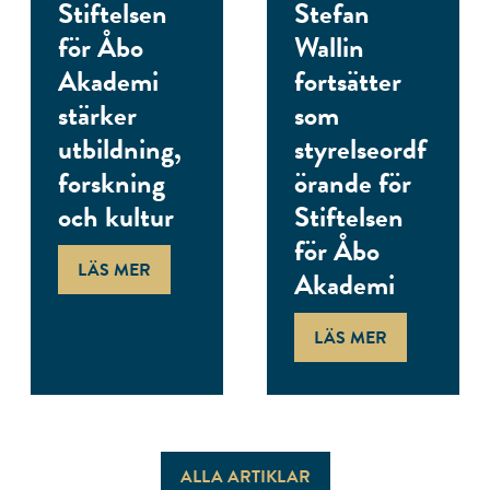
Stiftelsen
Stefan
för Åbo
Wallin
Akademi
fortsätter
stärker
som
utbildning,
styrelseordf
forskning
örande för
och kultur
Stiftelsen
för Åbo
LÄS MER
Akademi
LÄS MER
ALLA ARTIKLAR