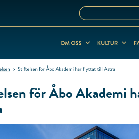
Sök
på
webbplatsen
Visa undersida
Visa und
OM OSS
KULTUR
F
telsen
>
Stiftelsen för Åbo Akademi har flyttat till Astra
elsen för Åbo Akademi har
a