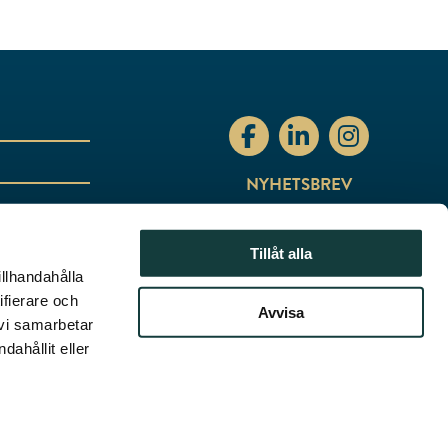
stiftelsenabo Facebo
stiftelsenabo Li
stiftelsen
NYHETSBREV
Tillåt alla
illhandahålla
ifierare och
Avvisa
 vi samarbetar
ahållit eller