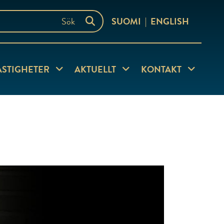
SUOMI
ENGLISH
ersida
Visa undersida
Visa undersida
Visa under
ASTIGHETER
AKTUELLT
KONTAKT