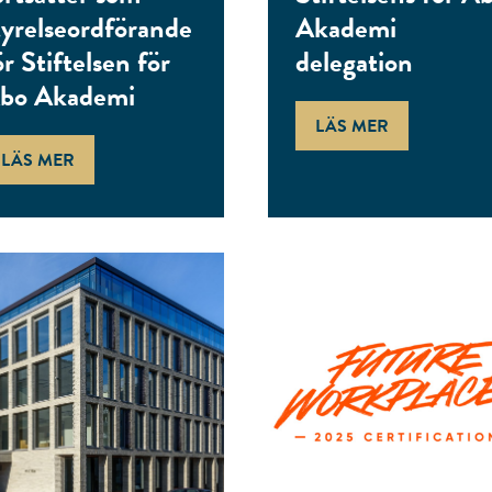
tyrelseordförande
Akademi
ör Stiftelsen för
delegation
bo Akademi
LÄS MER
LÄS MER