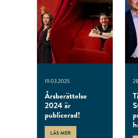
19.03.2025
28
Årsberättelse
T
2024 är
S
publicerad!
p
h
LÄS MER