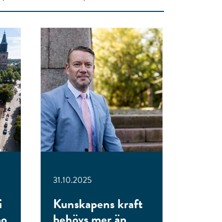
31.10.2025
i
Kunskapens kraft
bo
behövs mer än