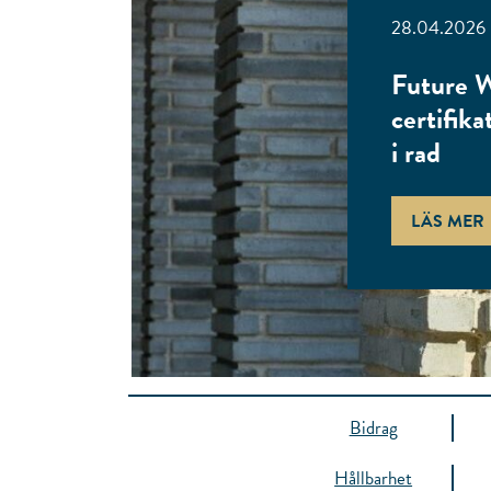
28.04.2026
Future W
certifika
i rad
LÄS MER
Bidrag
Hållbarhet