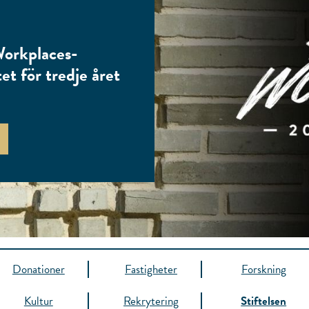
orkplaces-
tet för tredje året
Donationer
Fastigheter
Forskning
Kultur
Rekrytering
Stiftelsen