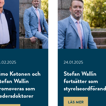
.02.2025
24.01.2025
imo Ketonen och
Stefan Wallin
tefan Wallin
fortsätter som
romoveras som
styrelseordföran
edersdoktorer
LÄS MER