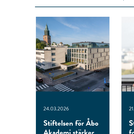
24.03.2026
21
Stiftelsen för Åbo
S
Akademi stärker
f