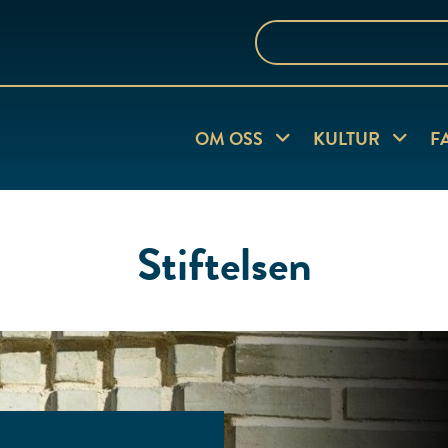
Sök
på
webbplatsen
Visa undersida
Visa und
OM OSS
KULTUR
F
Stiftelsen