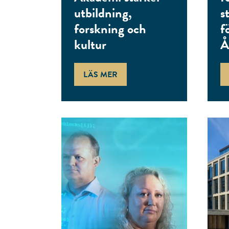
utbildning,
s
forskning och
f
kultur
Å
LÄS MER