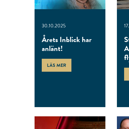
30.10.2025
17
Årets Inblick har
S
anlänt!
A
f
LÄS MER