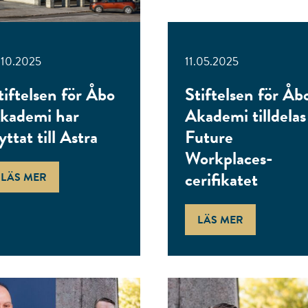
.10.2025
11.05.2025
tiftelsen för Åbo
Stiftelsen för Åb
kademi har
Akademi tilldelas
lyttat till Astra
Future
Workplaces-
cerifikatet
LÄS MER
LÄS MER