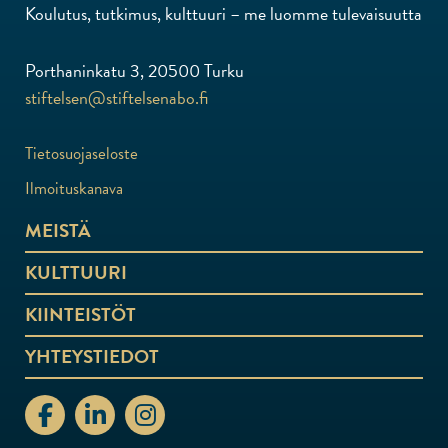
Koulutus, tutkimus, kulttuuri – me luomme tulevaisuutta
Porthaninkatu 3, 20500 Turku
stiftelsen@stiftelsenabo.fi
Tietosuojaseloste
Ilmoituskanava
MEISTÄ
KULTTUURI
KIINTEISTÖT
YHTEYSTIEDOT
stiftelsenabo Facebook
stiftelsenabo Linkedin
stiftelsenabo Instagram