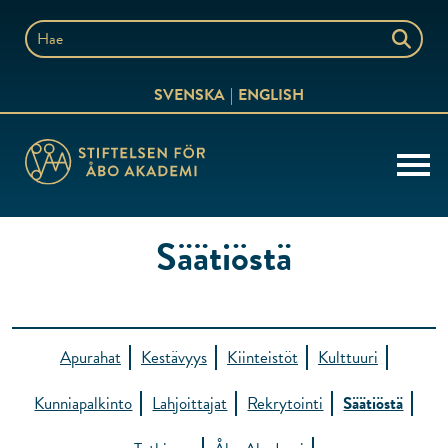
Siirry
sisältöön
Hae
sivustolta
SVENSKA
ENGLISH
Säätiöstä
Apurahat
Kestävyys
Kiinteistöt
Kulttuuri
Kunniapalkinto
Lahjoittajat
Rekrytointi
Säätiöstä