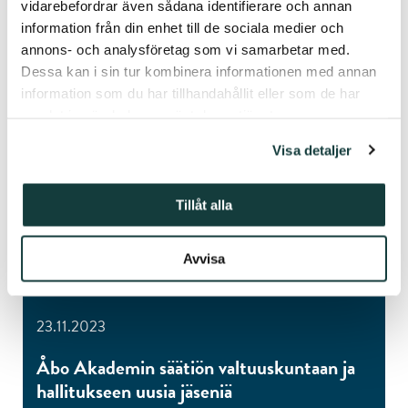
vidarebefordrar även sådana identifierare och annan
LUE LISÄÄ
information från din enhet till de sociala medier och
annons- och analysföretag som vi samarbetar med.
Dessa kan i sin tur kombinera informationen med annan
information som du har tillhandahållit eller som de har
samlat in när du har använt deras tjänster.
Visa detaljer
Tillåt alla
Avvisa
23.11.2023
Åbo Akademin säätiön valtuuskuntaan ja
hallitukseen uusia jäseniä