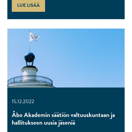
LUE LISÄÄ
15.12.2022
Åbo Akademin säätiön valtuuskuntaan ja
hallitukseen uusia jäseniä