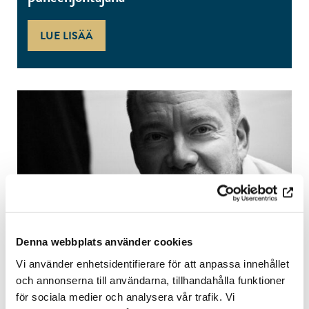
LUE LISÄÄ
Denna webbplats använder cookies
26.01.2024
Vi använder enhetsidentifierare för att anpassa innehållet
och annonserna till användarna, tillhandahålla funktioner
Åbo Akademin säätiön hallitus 2024
för sociala medier och analysera vår trafik. Vi