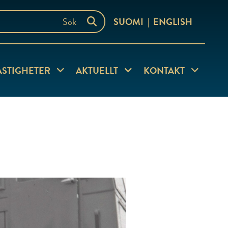
SUOMI
ENGLISH
ersida
Visa undersida
Visa undersida
Visa under
ASTIGHETER
AKTUELLT
KONTAKT