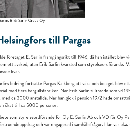
Sarlin. Bild: Sarlin Group Oy
elsingfors till Pargas
dde företaget E. Sarlin framgångsrikt till 1946, då han istället blev v
 om ett avsked, utan Erik Sarlin kvarstod som styrelseordförande. M
nnade kvar.
rlins ledning fortsatte Pargas Kalkberg att växa och bolaget blev ett
ial med flera bergullsfabriker. När Erik Sarlin tillträdde som vd 1
 med ca 3000 anställda. När han gick i pension 1972 hade omsättni
an ökat till ca 5000 personer.
rbete som styrelseordförande för Oy E. Sarlin Ab och VD för Oy Pa
örtroendeuppdrag och var engagerad i samhällsfrågor. Han var bl.a.