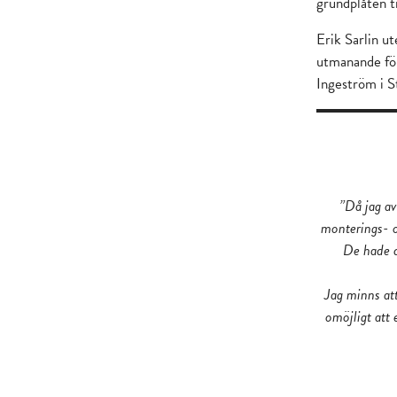
grundplåten t
Erik Sarlin u
utmanande för
Ingeström i 
”Då jag av
monterings- o
De hade d
Jag minns at
omöjligt att