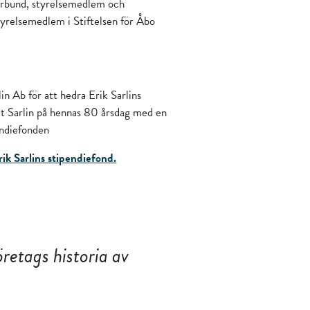
förbund, styrelsemedlem och
yrelsemedlem i Stiftelsen för Åbo
n Ab för att hedra Erik Sarlins
it Sarlin på hennas 80 årsdag med en
endiefonden
ik Sarlins stipendiefond.
öretags historia av