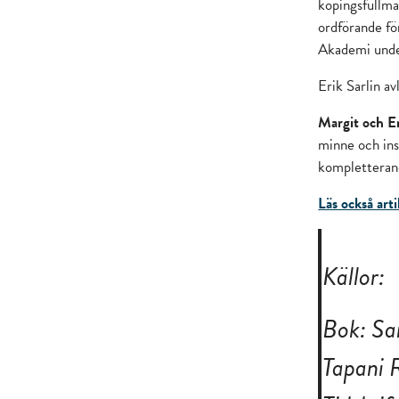
köpingsfullmä
ordförande f
Akademi unde
Erik Sarlin a
Margit och Er
minne och ins
kompletterand
Läs också art
Källor:
Bok: Sar
Tapani 