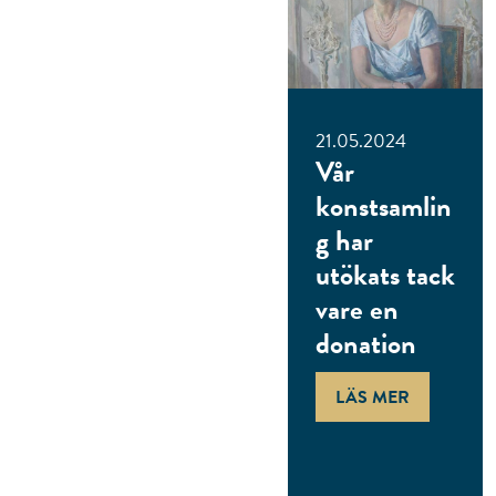
21.05.2024
Vår
konstsamlin
g har
utökats tack
vare en
donation
LÄS MER