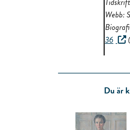
Tidskrif
Webb: 
Biograf
36
(
Du är k