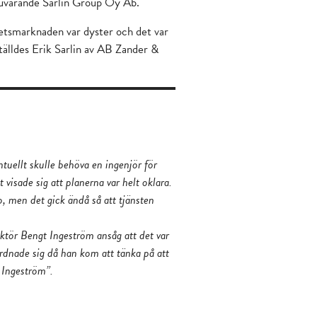
 nuvarande Sarlin Group Oy Ab.
etsmarknaden var dyster och det var
tälldes Erik Sarlin av AB Zander &
tuellt skulle behöva en ingenjör för
visade sig att planerna var helt oklara.
, men det gick ändå så att tjänsten
ktör Bengt Ingeström ansåg att det var
rdnade sig då han kom att tänka på att
 Ingeström”.