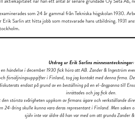
ill aktiekapitalet när han ett antal år senare grundade Oy Seta Ab,
texaminerades som 24 år gammal från Tekniska högskolan 1930. Arb
 Erik Sarlin att hitta jobb som motsvarade hans utbildning. 1931 ans
Stockholm.
Utdrag ur Erik Sarlins minnesanteckningar:
 en händelse i december 1930 fick höra att AB. Zander & Ingeström even
ch försäljningsuppgifter i Finland, tog jag kontakt med denna firma. Det 
iskuterats endast på grund av en beställning på en el-ångpanna till Enso
inrättades och jag fick den.
t den största svårigheten uppkom av firmans ägare och verkställande dire
 en 24-åring skulle kunna vara deras representant i Finland. Men saken o
själv inte var äldre då han var med om att grunda Zander &