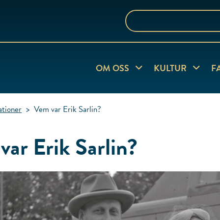
Sök
på
webbplatsen
Visa undersida
Visa und
OM OSS
KULTUR
F
tioner
>
Vem var Erik Sarlin?
var Erik Sarlin?