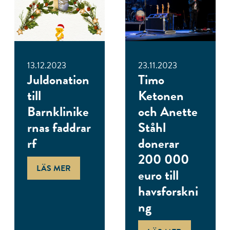
13.12.2023
23.11.2023
Juldonation
Timo
till
Ketonen
Barnklinike
och Anette
rnas faddrar
Ståhl
rf
donerar
200 000
LÄS MER
euro till
havsforskni
ng