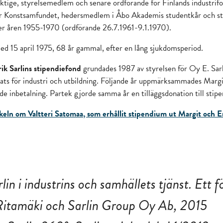
ktige, styrelsemedlem och senare ordförande för Finlands industri
ör Konstsamfundet, hedersmedlem i Åbo Akademis studentkår och st
r åren 1955-1970 (ordförande 26.7.1961-9.1.1970).
vled 15 april 1975, 68 år gammal, efter en lång sjukdomsperiod.
ik Sarlins stipendiefond
grundades 1987 av styrelsen för Oy E. Sarli
ats för industri och utbildning. Följande år uppmärksammades Marg
e inbetalning. Partek gjorde samma år en tilläggsdonation till stip
ikeln om Valtteri Satomaa, som erhållit stipendium ut Margit och Er
lin i industrins och samhällets tjänst. Ett f
Ritamäki och Sarlin Group Oy Ab, 2015