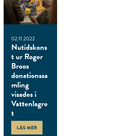
02.11.2022
Nutidskons
t ur Roger
Broos
donationssa
mling
visades i
Vattenlagre
t
LÄS MER