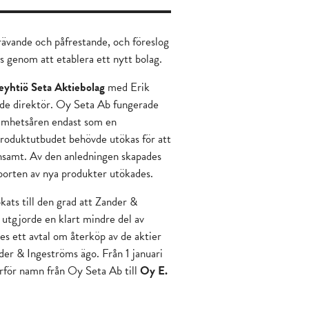
rävande och påfrestande, och föreslog
es genom att etablera ett nytt bolag.
yhtiö Seta Aktiebolag
med Erik
nde direktör. Oy Seta Ab fungerade
samhetsåren endast som en
roduktutbudet behövde utökas för att
lönsamt. Av den anledningen skapades
porten av nya produkter utökades.
ats till den grad att Zander &
utgjorde en klart mindre del av
es ett avtal om återköp av de aktier
ander & Ingeströms ägo. Från 1 januari
rför namn från Oy Seta Ab till
Oy E.