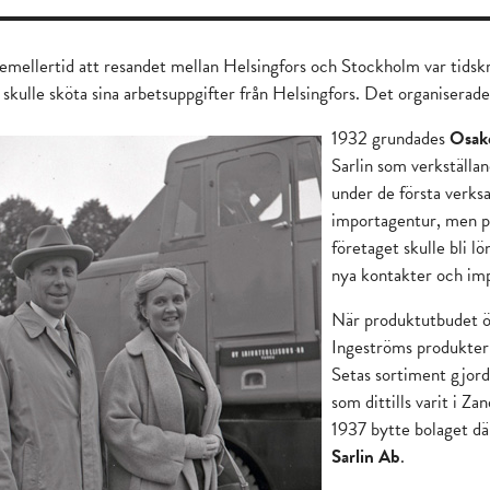
 emellertid att resandet mellan Helsingfors och Stockholm var tidsk
n skulle sköta sina arbetsuppgifter från Helsingfors. Det organiserad
1932 grundades
Osake
Sarlin som verkställa
under de första verk
importagentur, men p
företaget skulle bli 
nya kontakter och im
När produktutbudet ök
Ingeströms produkter 
Setas sortiment gjord
som dittills varit i Z
1937 bytte bolaget dä
Sarlin Ab
.