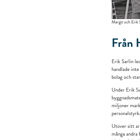
Margit och Erik 
Från H
Erik Sarlin le
handlade inte
bolag och sta
Under Erik Sa
byggnadsmater
miljoner mark
personalstyrk
Utöver sitt a
många andra f