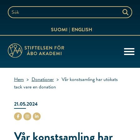
Hoppa
till
Sök
innehållet
på
SUOMI
ENGLISH
webbplatsen
Hem
>
Donationer
>
Vår konstsamling har utökats
tack vare en donation
21.05.2024
stiftelsenabo Facebook
stiftelsenabo Instagram
stiftelsenabo Linkedin
Vår konstsamling har