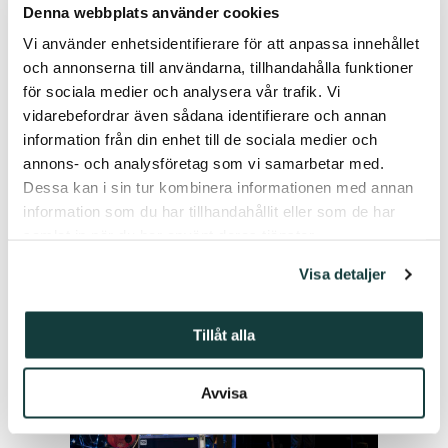
Denna webbplats använder cookies
Vi använder enhetsidentifierare för att anpassa innehållet
och annonserna till användarna, tillhandahålla funktioner
13.12.2023
för sociala medier och analysera vår trafik. Vi
Juldonation till Barnklinikernas
vidarebefordrar även sådana identifierare och annan
faddrar rf
information från din enhet till de sociala medier och
annons- och analysföretag som vi samarbetar med.
Dessa kan i sin tur kombinera informationen med annan
LÄS MER
information som du har tillhandahållit eller som de har
samlat in när du har använt deras tjänster.
Visa detaljer
Tillåt alla
Avvisa