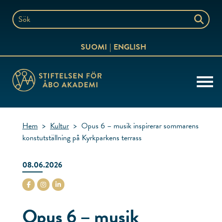
Hoppa
till
Sök
innehållet
på
SUOMI
ENGLISH
webbplatsen
Hem
>
Kultur
>
Opus 6 – musik inspirerar sommarens
konstutställning på Kyrkparkens terrass
08.06.2026
stiftelsenabo Facebook
stiftelsenabo Instagram
stiftelsenabo Linkedin
Opus 6 – musik