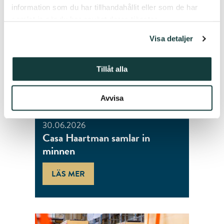
information som du har tillhandahållit eller som de har
samlat in när du har använt deras tjänster.
Visa detaljer
Tillåt alla
Avvisa
30.06.2026
Casa Haartman samlar in
minnen
LÄS MER