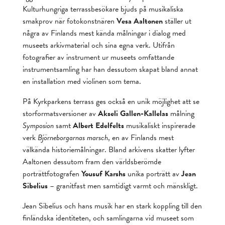
Kulturhungriga terrassbesökare bjuds på musikaliska
smakprov när fotokonstnären
Vesa Aaltonen
ställer ut
några av Finlands mest kända målningar i dialog med
museets arkivmaterial och sina egna verk. Utifrån
fotografier av instrument ur museets omfattande
instrumentsamling har han dessutom skapat bland annat
en installation med violinen som tema.
På Kyrkparkens terrass ges också en unik möjlighet att se
storformatsversioner av
Akseli Gallen-Kallelas
målning
Symposion
samt
Albert Edelfelts
musikaliskt inspirerade
verk
Björneborgarnas marsch
, en av Finlands mest
välkända historiemålningar. Bland arkivens skatter lyfter
Aaltonen dessutom fram den världsberömde
porträttfotografen
Yousuf Karshs
unika porträtt av
Jean
Sibelius
– granitfast men samtidigt varmt och mänskligt.
Jean Sibelius och hans musik har en stark koppling till den
finländska identiteten, och samlingarna vid museet som