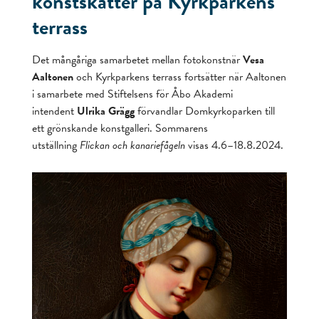
konstskatter på Kyrkparkens
terrass
Det mångåriga samarbetet mellan fotokonstnär
Vesa
Aaltonen
och Kyrkparkens terrass fortsätter när Aaltonen
i samarbete med Stiftelsens för Åbo Akademi
intendent
Ulrika Grägg
förvandlar Domkyrkoparken till
ett grönskande konstgalleri. Sommarens
utställning
Flickan och kanariefågeln
visas 4.6–18.8.2024.