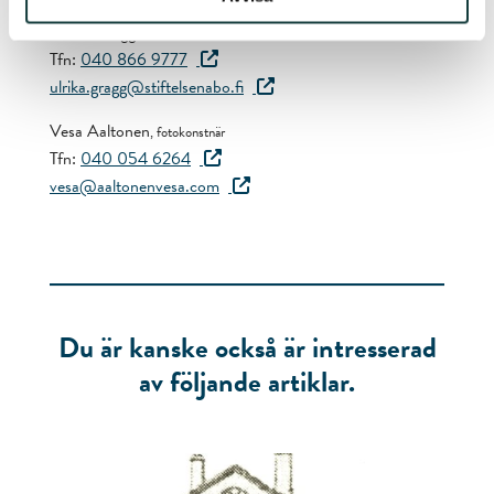
Ulrika Grägg
, intendent, Stiftelsen för Åbo Akademi
Tfn:
040 866 9777
ulrika.gragg@stiftelsenabo.fi
Vesa Aaltonen
, fotokonstnär
Tfn:
040 054 6264
vesa@aaltonenvesa.com
Du är kanske också är intresserad
av följande artiklar.