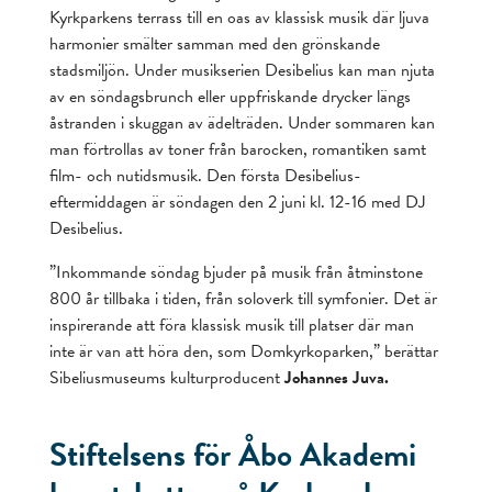
Kyrkparkens terrass till en oas av klassisk musik där ljuva
harmonier smälter samman med den grönskande
stadsmiljön. Under musikserien Desibelius kan man njuta
av en söndagsbrunch eller uppfriskande drycker längs
åstranden i skuggan av ädelträden. Under sommaren kan
man förtrollas av toner från barocken, romantiken samt
film- och nutidsmusik. Den första Desibelius-
eftermiddagen är söndagen den 2 juni kl. 12-16 med DJ
Desibelius.
”Inkommande söndag bjuder på musik från åtminstone
800 år tillbaka i tiden, från soloverk till symfonier. Det är
inspirerande att föra klassisk musik till platser där man
inte är van att höra den, som Domkyrkoparken,” berättar
Sibeliusmuseums kulturproducent
Johannes Juva.
Stiftelsens för Åbo Akademi