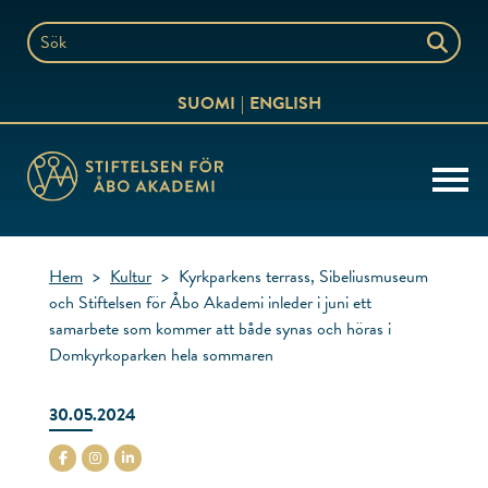
Hoppa
till
Sök
innehållet
på
SUOMI
ENGLISH
webbplatsen
Hem
>
Kultur
>
Kyrkparkens terrass, Sibeliusmuseum
och Stiftelsen för Åbo Akademi inleder i juni ett
samarbete som kommer att både synas och höras i
Domkyrkoparken hela sommaren
30.05.2024
stiftelsenabo Facebook
stiftelsenabo Instagram
stiftelsenabo Linkedin