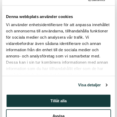
här typen av oväntade möten med konsten strävar efter
att öka medvetenheten om konst och kultur samt berika
människors vardag. Konst är till för alla,” säger Vesa
Denna webbplats använder cookies
Aaltonen som ansvarar för utställningen.
Vi använder enhetsidentifierare för att anpassa innehållet
och annonserna till användarna, tillhandahålla funktioner
för sociala medier och analysera vår trafik. Vi
vidarebefordrar även sådana identifierare och annan
information från din enhet till de sociala medier och
annons- och analysföretag som vi samarbetar med.
Dessa kan i sin tur kombinera informationen med annan
Kontaktinformation
information som du har tillhandahållit eller som de har
samlat in när du har använt deras tjänster.
Samuli Pasanen, producent, Kyrkparkens terrass
Tfn:
040 025 0246
Visa detaljer
samuli@foodandwineturku.com
Johannes Juva
Tillåt alla
, kulturproducent, Sibeliusmuseum
Tfn:
050 409 6436
johannes.juva@stiftelsenabo.fi
Avvisa