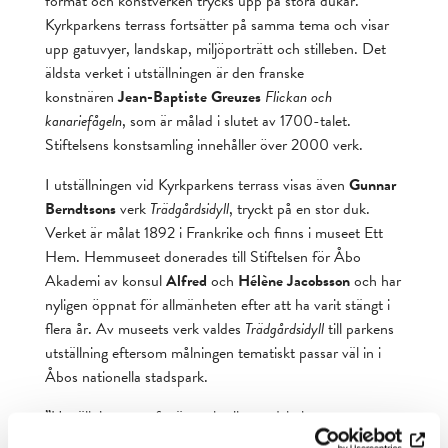
format och konstverken trycks upp på stora dukar.
Kyrkparkens terrass fortsätter på samma tema och visar
upp gatuvyer, landskap, miljöporträtt och stilleben. Det
äldsta verket i utställningen är den franske
konstnären
Jean-Baptiste Greuzes
Flickan och
kanariefågeln
, som är målad i slutet av 1700-talet.
Stiftelsens konstsamling innehåller över 2000 verk.
I utställningen vid Kyrkparkens terrass visas även
Gunnar
Berndtsons
verk
Trädgårdsidyll
, tryckt på en stor duk.
Verket är målat 1892 i Frankrike och finns i museet Ett
Hem. Hemmuseet donerades till Stiftelsen för Åbo
Akademi av konsul
Alfred
och
Hélène Jacobsson
och har
nyligen öppnat för allmänheten efter att ha varit stängt i
flera år. Av museets verk valdes
Trädgårdsidyll
till parkens
utställning eftersom målningen tematiskt passar väl in i
Åbos nationella stadspark.
”Utställningens syfte är att berika stadskulturen genom
att presentera konst på ett nytt sätt i stadsmiljön. Den