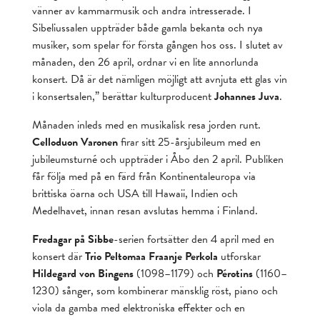
vänner av kammarmusik och andra intresserade. I
Sibeliussalen uppträder både gamla bekanta och nya
musiker, som spelar för första gången hos oss. I slutet av
månaden, den 26 april, ordnar vi en lite annorlunda
konsert. Då är det nämligen möjligt att avnjuta ett glas vin
i konsertsalen,” berättar kulturproducent
Johannes Juva
.
Månaden inleds med en musikalisk resa jorden runt.
Celloduon Varonen
firar sitt 25-årsjubileum med en
jubileumsturné och uppträder i Åbo den 2 april. Publiken
får följa med på en färd från Kontinentaleuropa via
brittiska öarna och USA till Hawaii, Indien och
Medelhavet, innan resan avslutas hemma i Finland.
Fredagar på Sibbe
-serien fortsätter den 4 april med en
konsert där
Trio Peltomaa Fraanje Perkola
utforskar
Hildegard von Bingens
(1098–1179) och
Pérotins
(1160–
1230) sånger, som kombinerar mänsklig röst, piano och
viola da gamba med elektroniska effekter och en