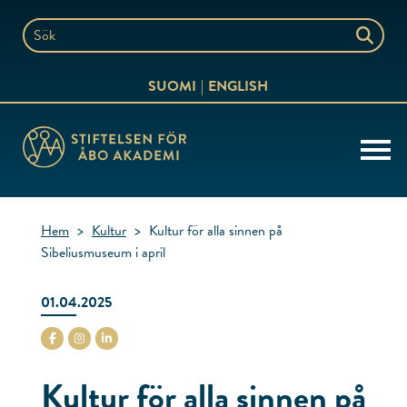
Hoppa
till
Sök
innehållet
på
SUOMI
ENGLISH
webbplatsen
Hem
>
Kultur
>
Kultur för alla sinnen på
Sibeliusmuseum i april
01.04.2025
stiftelsenabo Facebook
stiftelsenabo Instagram
stiftelsenabo Linkedin
Kultur för alla sinnen på