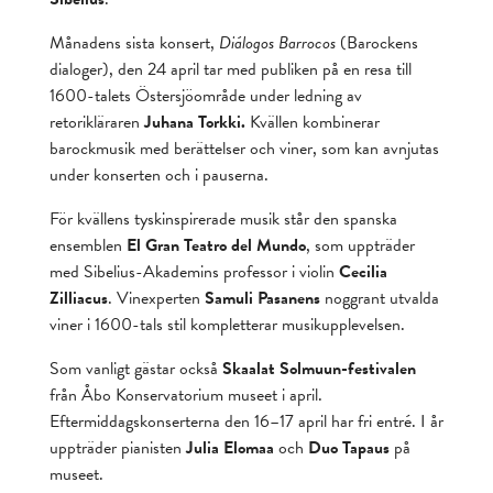
Månadens sista konsert,
Diálogos Barrocos
(Barockens
dialoger), den 24 april tar med publiken på en resa till
1600-talets Östersjöområde under ledning av
retorikläraren
Juhana Torkki.
Kvällen kombinerar
barockmusik med berättelser och viner, som kan avnjutas
under konserten och i pauserna.
För kvällens tyskinspirerade musik står den spanska
ensemblen
El Gran Teatro del Mundo
, som uppträder
med Sibelius-Akademins professor i violin
Cecilia
Zilliacus
. Vinexperten
Samuli Pasanens
noggrant utvalda
viner i 1600-tals stil kompletterar musikupplevelsen.
Som vanligt gästar också
Skaalat Solmuun-festivalen
från Åbo Konservatorium museet i april.
Eftermiddagskonserterna den 16–17 april har fri entré. I år
uppträder pianisten
Julia Elomaa
och
Duo Tapaus
på
museet.