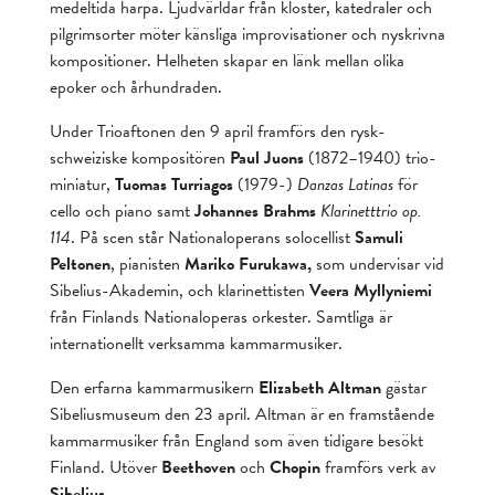
medeltida harpa. Ljudvärldar från kloster, katedraler och
pilgrimsorter möter känsliga improvisationer och nyskrivna
kompositioner. Helheten skapar en länk mellan olika
epoker och århundraden.
Under Trioaftonen
den 9 april framförs den rysk-
schweiziske kompositören
Paul Juons
(1872–1940) trio-
miniatur,
Tuomas Turriagos
(1979-)
Danzas Latinas
för
cello och piano samt
Johannes Brahms
Klarinetttrio op.
114
. På scen står Nationaloperans solocellist
Samuli
Peltonen
, pianisten
Mariko Furukawa,
som undervisar vid
Sibelius-Akademin, och klarinettisten
Veera Myllyniemi
från Finlands Nationaloperas orkester. Samtliga är
internationellt verksamma kammarmusiker.
Den erfarna kammarmusikern
Elizabeth Altman
gästar
Sibeliusmuseum den 23 april. Altman är en framstående
kammarmusiker från England som även tidigare besökt
Finland. Utöver
Beethoven
och
Chopin
framförs verk av
Sibelius
.