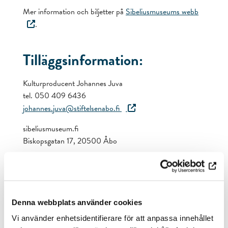
Mer information och biljetter på
Sibeliusmuseums webb
.
Tilläggsinformation:
Kulturproducent Johannes Juva
tel. 050 409 6436
johannes.juva@stiftelsenabo.fi
sibeliusmuseum.fi
Biskopsgatan 17, 20500 Åbo
Information om alla vårens konserter i
Sibeliusmuseum
hittas på webben
. Lippupiste debiterar en
beställningsavgift (från 1,50 € + 0,65 % av
beställningen) för biljetter köpta via dem.
Denna webbplats använder cookies
Vi använder enhetsidentifierare för att anpassa innehållet