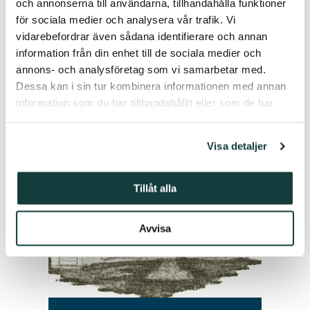
och annonserna till användarna, tillhandahålla funktioner
för sociala medier och analysera vår trafik. Vi
vidarebefordrar även sådana identifierare och annan
information från din enhet till de sociala medier och
Du är kanske också är intresserad
annons- och analysföretag som vi samarbetar med.
av följande artiklar.
Dessa kan i sin tur kombinera informationen med annan
information som du har tillhandahållit eller som de har
samlat in när du har använt deras tjänster.
Visa detaljer
Tillåt alla
Avvisa