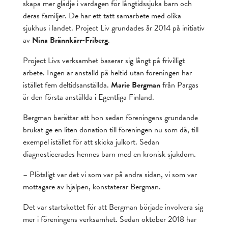
skapa mer glädje i vardagen för långtidssjuka barn och
deras familjer. De har ett tätt samarbete med olika
sjukhus i landet. Project Liv grundades år 2014 på initiativ
av
Nina Brännkärr-Friberg
.
Project Livs verksamhet baserar sig långt på frivilligt
arbete. Ingen är anställd på heltid utan föreningen har
istället fem deltidsanställda.
Marie Bergman
från Pargas
är den första anställda i Egentliga Finland.
Bergman berättar att hon sedan föreningens grundande
brukat ge en liten donation till föreningen nu som då, till
exempel istället för att skicka julkort. Sedan
diagnosticerades hennes barn med en kronisk sjukdom.
– Plötsligt var det vi som var på andra sidan, vi som var
mottagare av hjälpen, konstaterar Bergman.
Det var startskottet för att Bergman började involvera sig
mer i föreningens verksamhet. Sedan oktober 2018 har