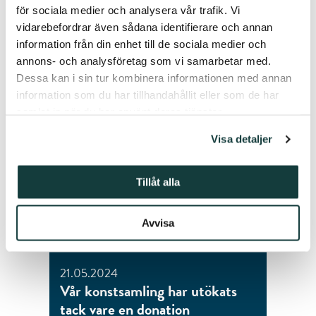
Du är kanske också är intresserad
för sociala medier och analysera vår trafik. Vi
av följande artiklar.
vidarebefordrar även sådana identifierare och annan
information från din enhet till de sociala medier och
annons- och analysföretag som vi samarbetar med.
Dessa kan i sin tur kombinera informationen med annan
information som du har tillhandahållit eller som de har
samlat in när du har använt deras tjänster.
Visa detaljer
Tillåt alla
Avvisa
21.05.2024
Vår konstsamling har utökats
tack vare en donation