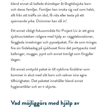
bland annat så kallade
drömdagar
åt långtidssjuka barn
och deras familjer. Familjen kan önska sig vad som helst,
allt från att träffa sin idol, få rida eller testa på ett
spännande yrke. Drömmar kan slå in!
Ett annat viktigt fokusområde för Project Liv är att göra
sjukhusvistelsen roligare med hjälp av väggdekorationer,
färgglada inredningar och pysselpaket. För de som tvingas
fira sin födelsedag på sjukhuset finns det partypacks med
ballonger, muggar, pynt och annat trevligt som förgyller
dagen.
Ett annat omtyckt paket är till nyblivna föräldrar som
kommer in akut med sitt barn och saknar sina egna
tillhörigheter. Det paketet innehåller bland annat
hygienartiklar och en t-skjorta.
Vad möjliggörs med hjälp av