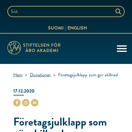
Hoppa
till
Sök
innehållet
på
SUOMI
ENGLISH
webbplatsen
Hem
>
Donationer
>
Företagsjulklapp som gör skillnad
17.12.2020
stiftelsenabo Facebook
stiftelsenabo Instagram
stiftelsenabo Linkedin
Företagsjulklapp som