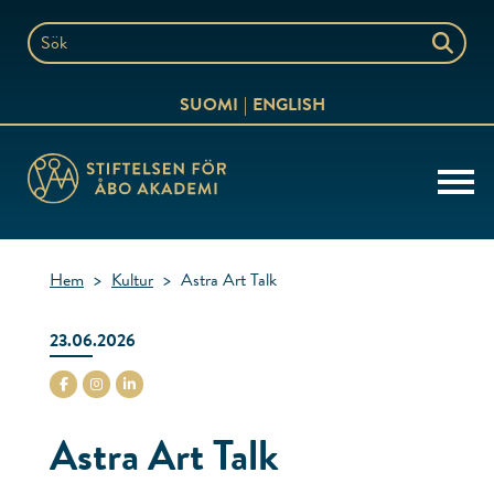
Hoppa
till
Sök
innehållet
på
SUOMI
ENGLISH
webbplatsen
Hem
>
Kultur
>
Astra Art Talk
23.06.2026
stiftelsenabo Facebook
stiftelsenabo Instagram
stiftelsenabo Linkedin
Astra Art Talk