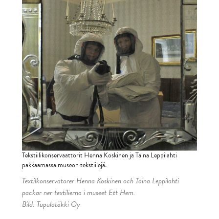
Tekstiilikonservaattorit Henna Koskinen ja Taina Leppilahti
pakkaamassa museon tekstiilejä.
Textilkonservatorer Henna Koskinen och Taina Leppilahti
packar ner textilierna i museet Ett Hem.
Bild: Tupulatäkki Oy