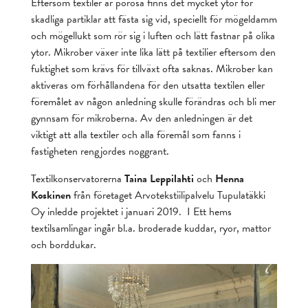
Eftersom textiler är porösa finns det mycket ytor för
skadliga partiklar att fästa sig vid, speciellt för mögeldamm
och mögellukt som rör sig i luften och lätt fastnar på olika
ytor. Mikrober växer inte lika lätt på textilier eftersom den
fuktighet som krävs för tillväxt ofta saknas. Mikrober kan
aktiveras om förhållandena för den utsatta textilen eller
föremålet av någon anledning skulle förändras och bli mer
gynnsam för mikroberna. Av den anledningen är det
viktigt att alla textiler och alla föremål som fanns i
fastigheten rengjordes noggrant.
Textilkonservatorerna
Taina Leppilahti
och
Henna
Koskinen
från företaget Arvotekstiilipalvelu Tupulatäkki
Oy inledde projektet i januari 2019. I Ett hems
textilsamlingar ingår bl.a. broderade kuddar, ryor, mattor
och borddukar.