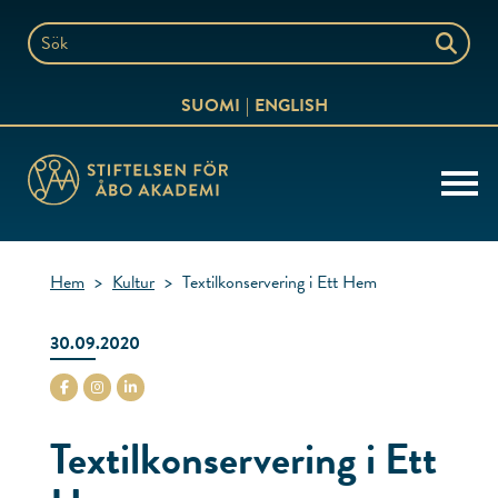
Hoppa
till
Sök
innehållet
på
SUOMI
ENGLISH
webbplatsen
Hem
>
Kultur
>
Textilkonservering i Ett Hem
30.09.2020
stiftelsenabo Facebook
stiftelsenabo Instagram
stiftelsenabo Linkedin
Textilkonservering i Ett