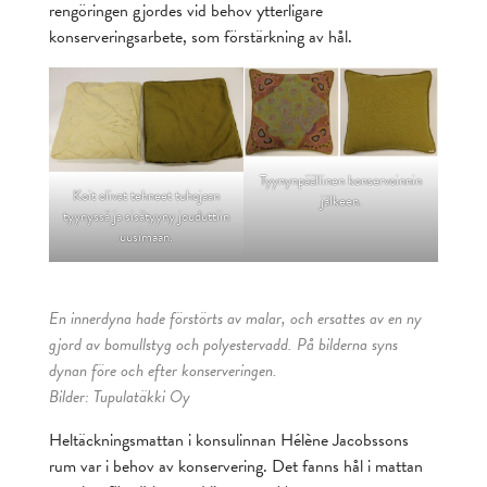
rengöringen gjordes vid behov ytterligare
konserveringsarbete, som förstärkning av hål.
Tyynynpäällinen konservoinnin
Koit olivat tehneet tuhojaan
jälkeen.
tyynyssä ja sisätyyny jouduttiin
uusimaan.
En innerdyna hade förstörts av malar, och ersattes av en ny
gjord av bomullstyg och polyestervadd. På bilderna syns
dynan före och efter konserveringen.
Bilder: Tupulatäkki Oy
Heltäckningsmattan i konsulinnan Hélène Jacobssons
rum var i behov av konservering. Det fanns hål i mattan