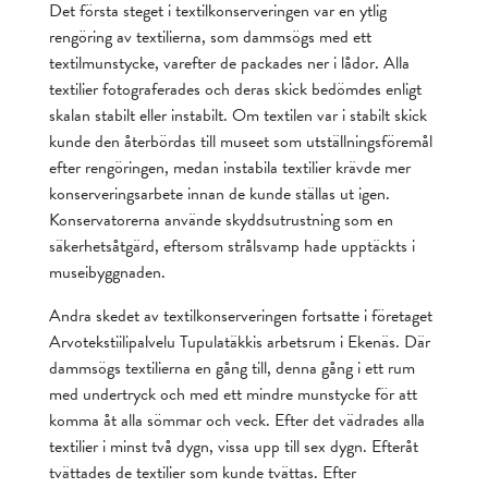
Det första steget i textilkonserveringen var en ytlig
rengöring av textilierna, som dammsögs med ett
textilmunstycke, varefter de packades ner i lådor. Alla
textilier fotograferades och deras skick bedömdes enligt
skalan stabilt eller instabilt. Om textilen var i stabilt skick
kunde den återbördas till museet som utställningsföremål
efter rengöringen, medan instabila textilier krävde mer
konserveringsarbete innan de kunde ställas ut igen.
Konservatorerna använde skyddsutrustning som en
säkerhetsåtgärd, eftersom strålsvamp hade upptäckts i
museibyggnaden.
Andra skedet av textilkonserveringen fortsatte i företaget
Arvotekstiilipalvelu Tupulatäkkis arbetsrum i Ekenäs. Där
dammsögs textilierna en gång till, denna gång i ett rum
med undertryck och med ett mindre munstycke för att
komma åt alla sömmar och veck. Efter det vädrades alla
textilier i minst två dygn, vissa upp till sex dygn. Efteråt
tvättades de textilier som kunde tvättas. Efter