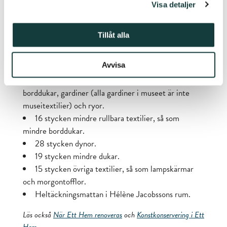
Projektarbetare Anne Hänninen rengör en av
Visa detaljer
heltäckningsmattans delar.
Bild: Tupulatäkki Oy
Tillåt alla
Följande museitextilier i Ett Hem rengjordes av
textilkonservatorerna:
Avvisa
57 stycken större rullbara textilier så som mattor,
borddukar, gardiner (alla gardiner i museet är inte
museitextilier) och ryor.
16 stycken mindre rullbara textilier, så som
mindre borddukar.
28 stycken dynor.
19 stycken mindre dukar.
15 stycken övriga textilier, så som lampskärmar
och morgontofflor.
Heltäckningsmattan i Hélène Jacobssons rum.
Läs också
När Ett Hem renoveras
och
Konstkonservering i Ett