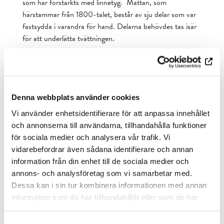
som har förstärkts med linnetyg. Mattan, som
härstammar från 1800-talet, består av sju delar som var
fastsydda i varandra för hand. Delarna behövdes tas isär
för att underlätta tvättningen.
Denna webbplats använder cookies
Vi använder enhetsidentifierare för att anpassa innehållet
och annonserna till användarna, tillhandahålla funktioner
för sociala medier och analysera vår trafik. Vi
vidarebefordrar även sådana identifierare och annan
information från din enhet till de sociala medier och
annons- och analysföretag som vi samarbetar med.
Dessa kan i sin tur kombinera informationen med annan
information som du har tillhandahållit eller som de har
Projektityöntekijä Anne Hänninen pesemässä yhtä konsulinnan
samlat in när du har använt deras tjänster.
huoneen kokolattiamaton kappaleista.