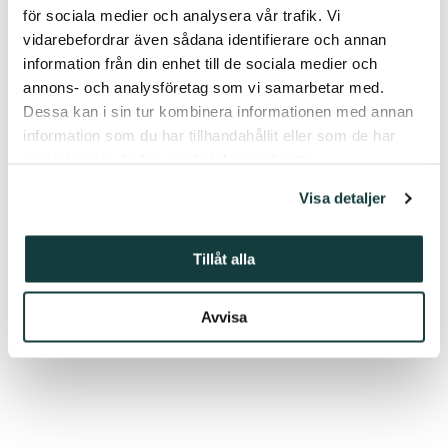
för sociala medier och analysera vår trafik. Vi
Åbo Akademi och dess studentkår. Ralf Törngren (1899–
vidarebefordrar även sådana identifierare och annan
1961) var skattmästare för Stiftelsen för Åbo Akademi 1931–
information från din enhet till de sociala medier och
1948 och bland annat riksdagsledamot för Svenska
annons- och analysföretag som vi samarbetar med.
folkpartiet samt social-, finans-, utrikes- och statsminister
Dessa kan i sin tur kombinera informationen med annan
samt partiets ordförande. Han var också lärare i
information som du har tillhandahållit eller som de har
nationalekonomi, hedersdoktor vid Handelshögskolan vid Åbo
samlat in när du har använt deras tjänster.
Akademi och aktiv inom kommunalpolitiken i Åbo.
Visa detaljer
Tilläggsuppgifter:
Nicolina Nordman
Tfn: 040 5140508
Tillåt alla
E-post:
nicolina.nordman@gmail.com
Avvisa