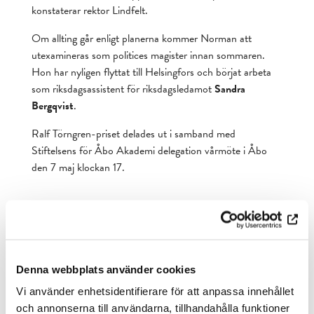
konstaterar rektor Lindfelt.
Om allting går enligt planerna kommer Norman att
utexamineras som politices magister innan sommaren.
Hon har nyligen flyttat till Helsingfors och börjat arbeta
som riksdagsassistent för riksdagsledamot
Sandra
Bergqvist
.
Ralf Törngren-priset delades ut i samband med
Stiftelsens för Åbo Akademi delegation vårmöte i Åbo
den 7 maj klockan 17.
Denna webbplats använder cookies
Vi använder enhetsidentifierare för att anpassa innehållet
Ralf Törngren-priset instiftades år 2001 av Stiftelsen för Åbo
och annonserna till användarna, tillhandahålla funktioner
Akademi för att hedra Ralf Törngrens insatser för stiftelsen,