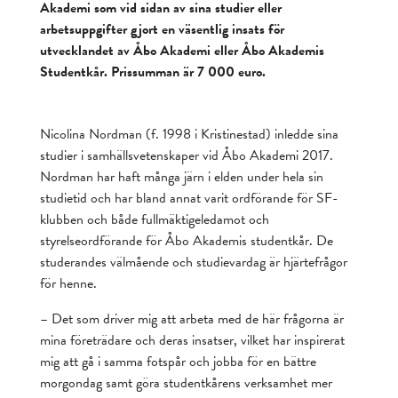
Akademi som vid sidan av sina studier eller
arbetsuppgifter gjort en väsentlig insats för
utvecklandet av Åbo Akademi eller Åbo Akademis
Studentkår. Prissumman är 7 000 euro.
Nicolina Nordman (f. 1998 i Kristinestad) inledde sina
studier i samhällsvetenskaper vid Åbo Akademi 2017.
Nordman har haft många järn i elden under hela sin
studietid och har bland annat varit ordförande för SF-
klubben och både fullmäktigeledamot och
styrelseordförande för Åbo Akademis studentkår. De
studerandes välmående och studievardag är hjärtefrågor
för henne.
– Det som driver mig att arbeta med de här frågorna är
mina företrädare och deras insatser, vilket har inspirerat
mig att gå i samma fotspår och jobba för en bättre
morgondag samt göra studentkårens verksamhet mer