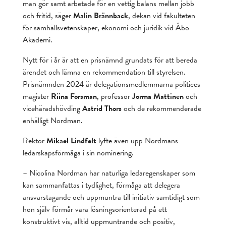
man gör samt arbetade för en vettig balans mellan jobb
och fritid, säger
Malin Brännback
, dekan vid fakulteten
för samhällsvetenskaper, ekonomi och juridik vid Åbo
Akademi.
Nytt för i år är att en prisnämnd grundats för att bereda
ärendet och lämna en rekommendation till styrelsen.
Prisnämnden 2024 är delegationsmedlemmarna politices
magister
Riina Forsman
, professor
Jorma Mattinen
och
vicehäradshövding
Astrid Thors
och de rekommenderade
enhälligt Nordman.
Rektor
Mikael Lindfelt
lyfte även upp Nordmans
ledarskapsförmåga i sin nominering.
– Nicolina Nordman har naturliga ledaregenskaper som
kan sammanfattas i tydlighet, förmåga att delegera
ansvarstagande och uppmuntra till initiativ samtidigt som
hon själv förmår vara lösningsorienterad på ett
konstruktivt vis, alltid uppmuntrande och positiv,