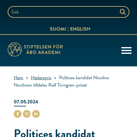
Hoppa
till
Sök
innehållet
på
SUOMI
ENGLISH
webbplatsen
Hem
>
Hederspris
>
Politices kandidat Nicolina
Nordman tilldelas Ralf Törngren-priset
07.05.2024
stiftelsenabo Facebook
stiftelsenabo Instagram
stiftelsenabo Linkedin
Politices kandidat