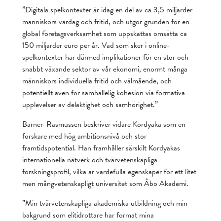
”Digitala spelkontexter är idag en del av ca 3,5 miljarder
människors vardag och fritid, och utgör grunden för en
global företagsverksamhet som uppskattas omsätta ca
150 miljarder euro per år. Vad som sker i online-
spelkontexter har därmed implikationer för en stor och
snabbt växande sektor av vår ekonomi, enormt många
människors individuella fritid och välmående, och
potentiellt även för samhällelig kohesion via formativa
upplevelser av delaktighet och samhörighet.”
Barner-Rasmussen beskriver vidare Kordyaka som en
forskare med hög ambitionsnivå och stor
framtidspotential. Han framhåller särskilt Kordyakas
internationella nätverk och tvärvetenskapliga
forskningsprofil, vilka är värdefulla egenskaper för ett litet
men mångvetenskapligt universitet som Åbo Akademi.
”Min tvärvetenskapliga akademiska utbildning och min
bakgrund som elitidrottare har format mina