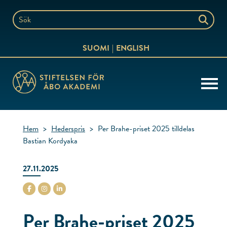
Hoppa
till
Sök
innehållet
på
SUOMI
ENGLISH
webbplatsen
Hem
>
Hederspris
>
Per Brahe-priset 2025 tilldelas
Bastian Kordyaka
27.11.2025
stiftelsenabo Facebook
stiftelsenabo Instagram
stiftelsenabo Linkedin
Per Brahe-priset 2025