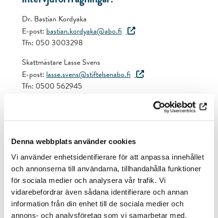
Dr. Bastian Kordyaka
E-post:
bastian.kordyaka@abo.fi
Tfn: 050 3003298
Skattmästare Lasse Svens
E-post:
lasse.svens@stiftelsenabo.fi
Tfn: 0500 562945
Denna webbplats använder cookies
Du är kanske också är intresserad
Vi använder enhetsidentifierare för att anpassa innehållet
av följande artiklar.
och annonserna till användarna, tillhandahålla funktioner
för sociala medier och analysera vår trafik. Vi
vidarebefordrar även sådana identifierare och annan
information från din enhet till de sociala medier och
annons- och analysföretag som vi samarbetar med.