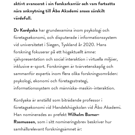
aktivt avancerat i sin forskarkarriär och vars fortsatta
nära anknytning till Åbo Akademi anses särskilt
värdefull.
Dr Kordyaka
har grundexamina inom psykologi och
företagsekonomi, och disputerade i informationssystem
vid universitetet i Siegen, Tyskland år 2020. Hans
forskning fokuserar på ett högaktuellt ämne:
självpresentation och social interaktion i virtuella miljöer,
inklusive e-sport. Forskningen är tvärvetenskaplig och
sammanför expertis inom flera olika forskningsområden:
psykologi, ekonomi och företagsstrategi,
informationssystem och människa-maskin-interaktion.
Kordyaka är anställd som biträdande professor i
företagsekonomi vid Handelshögskolan vid Åbo Akademi.
Han nominerades av prefekt
Wilhelm Barner-
Rasmussen
, som i sitt nomineringsbrev beskriver hur
samhällsrelevant forskningsämnet är: