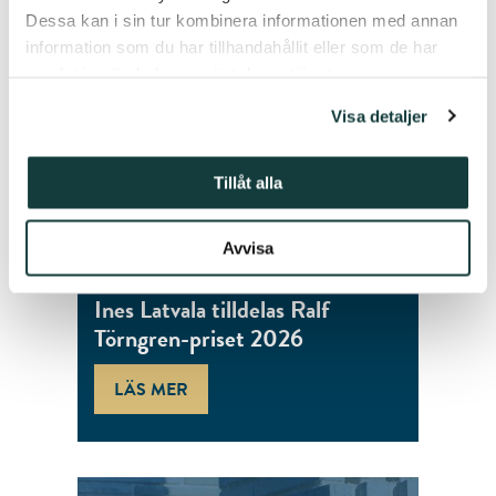
Dessa kan i sin tur kombinera informationen med annan
information som du har tillhandahållit eller som de har
samlat in när du har använt deras tjänster.
Visa detaljer
Tillåt alla
Avvisa
20.05.2026
Ines Latvala tilldelas Ralf
Törngren-priset 2026
LÄS MER