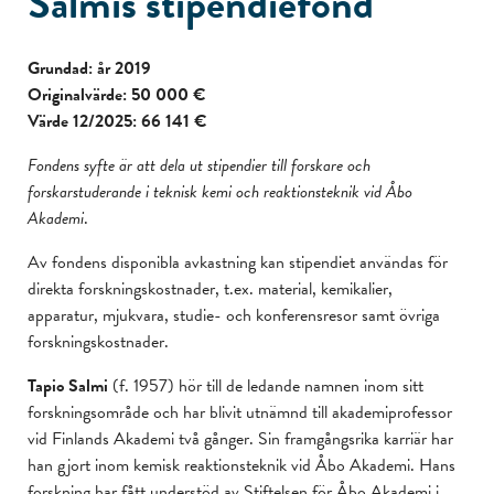
Salmis stipendiefond
Grundad: år 2019
Originalvärde: 50 000 €
Värde 12/2025: 66 141
€
Fondens syfte är att dela ut stipendier till forskare och
forskarstuderande i teknisk kemi och reaktionsteknik vid Åbo
Akademi
.
Av fondens disponibla avkastning kan stipendiet användas för
direkta forskningskostnader, t.ex. material, kemikalier,
apparatur, mjukvara, studie- och konferensresor samt övriga
forskningskostnader.
Tapio Salmi
(f. 1957) hör till de ledande namnen inom sitt
forskningsområde och har blivit utnämnd till akademiprofessor
vid Finlands Akademi två gånger. Sin framgångsrika karriär har
han gjort inom kemisk reaktionsteknik vid Åbo Akademi. Hans
forskning har fått understöd av Stiftelsen för Åbo Akademi i