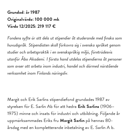
Grundad: år 1987
Originalvärde: 100 000 mk
Värde 12/2025: 219 117 €
Fondens syfte är att dela ut stipendier åt studerande med finska som
huvudspråk. Stipendiaten skall förkovra sig i svenska språket genom
studier och arbetspraktik i en svenskspråkig miljö, företrädesvis
utanför Åbo Akademi. I första hand utdelas stipendierna åt personer
som avser att arbeta inom industri, handel och därmed närstående
verksamhet inom Finlands näringsliv.
Margit och Erik Sarlins stipendiefond grundades 1987 av
styrelsen för E. Sarlin Ab för att hedra
Erik Sarlins
(1906–
1975) minne och insats för industri och utbildning. Följande år
uppmärksammades Eriks fru
Margit Sarlin
på hennas 80-
årsdag med en kompletterande inbetalning av E. Sarlin A b.