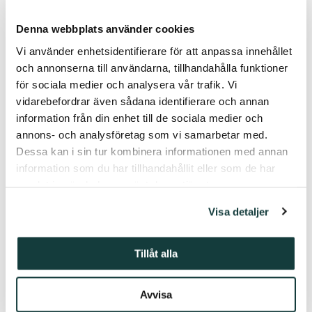
Denna webbplats använder cookies
Vi använder enhetsidentifierare för att anpassa innehållet
och annonserna till användarna, tillhandahålla funktioner
för sociala medier och analysera vår trafik. Vi
vidarebefordrar även sådana identifierare och annan
information från din enhet till de sociala medier och
annons- och analysföretag som vi samarbetar med.
Erik och Margit Sarlin
Dessa kan i sin tur kombinera informationen med annan
information som du har tillhandahållit eller som de har
Erik Sarlins resa
från Helsingfors
samlat in när du har använt deras tjänster.
till Pargas
Visa detaljer
Erik Sarlin ledde sitt företag E. Sarlin Ab framgångsrikt till år
Tillåt alla
1946, då han istället blev vice vd vid Pargas Kalkberg. Under
Erik Sarlins ledning fortsatte Pargas Kalkberg att växa och
bolaget blev ett av landets största inom byggnadsmaterial med
Avvisa
flera bergullsfabriker. När Erik Sarlin tillträdde som VD år 1955