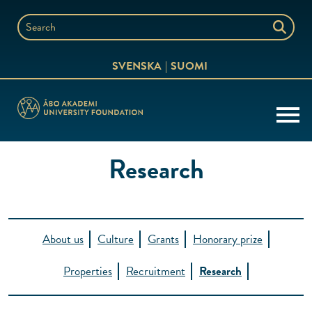
Skip
to
Search
content
the
SVENSKA
SUOMI
website
Research
About us
Culture
Grants
Honorary prize
Properties
Recruitment
Research