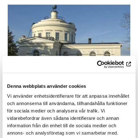
30.12.2022
Denna webbplats använder cookies
ÅAU Centres of Excellence in Research
Vi använder enhetsidentifierare för att anpassa innehållet
2024-2028 – The application round is
och annonserna till användarna, tillhandahålla funktioner
open
för sociala medier och analysera vår trafik. Vi
vidarebefordrar även sådana identifierare och annan
information från din enhet till de sociala medier och
READ MORE
annons- och analysföretag som vi samarbetar med.