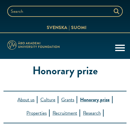
Skip
to
Search
content
the
SVENSKA
SUOMI
website
Honorary prize
About us
Culture
Grants
Honorary prize
Properties
Recruitment
Research