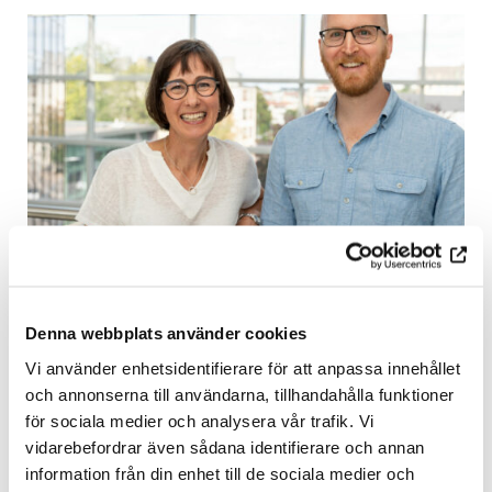
29.08.2024
Elias Tillandz prize 2024 awarded to
Denna webbplats använder cookies
scientific publication on breast cancer
Vi använder enhetsidentifierare för att anpassa innehållet
och annonserna till användarna, tillhandahålla funktioner
för sociala medier och analysera vår trafik. Vi
READ MORE
vidarebefordrar även sådana identifierare och annan
information från din enhet till de sociala medier och