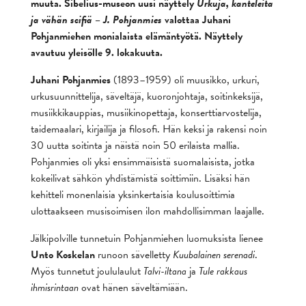
muuta. Sibelius-museon uusi näyttely
Urkuja, kanteleita
ja vähän scifiä – J. Pohjanmies
valottaa Juhani
Pohjanmiehen monialaista elämäntyötä. Näyttely
avautuu yleisölle 9. lokakuuta.
Juhani Pohjanmies
(1893–1959) oli muusikko, urkuri,
urkusuunnittelija, säveltäjä, kuoronjohtaja, soitinkeksijä,
musiikkikauppias, musiikinopettaja, konserttiarvostelija,
taidemaalari, kirjailija ja filosofi. Hän keksi ja rakensi noin
30 uutta soitinta ja näistä noin 50 erilaista mallia.
Pohjanmies oli yksi ensimmäisistä suomalaisista, jotka
kokeilivat sähkön yhdistämistä soittimiin. Lisäksi hän
kehitteli monenlaisia yksinkertaisia koulusoittimia
ulottaakseen musisoimisen ilon mahdollisimman laajalle.
Jälkipolville tunnetuin Pohjanmiehen luomuksista lienee
Unto Koskelan
runoon sävelletty
Kuubalainen serenadi
.
Myös tunnetut joululaulut
Talvi-iltana
ja
Tule rakkaus
ihmisrintaan
ovat hänen säveltämiään.