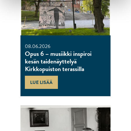
08.06.2026
Opus 6 – musiikki inspiroi
kesän taidenäyttelyä
Kirkkopuiston terassilla
LUE LISÄÄ