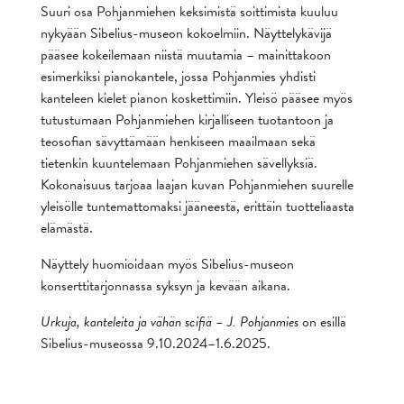
Suuri osa Pohjanmiehen keksimistä soittimista kuuluu
nykyään Sibelius-museon kokoelmiin. Näyttelykävijä
pääsee kokeilemaan niistä muutamia – mainittakoon
esimerkiksi pianokantele, jossa Pohjanmies yhdisti
kanteleen kielet pianon koskettimiin. Yleisö pääsee myös
tutustumaan Pohjanmiehen kirjalliseen tuotantoon ja
teosofian sävyttämään henkiseen maailmaan sekä
tietenkin kuuntelemaan Pohjanmiehen sävellyksiä.
Kokonaisuus tarjoaa laajan kuvan Pohjanmiehen suurelle
yleisölle tuntemattomaksi jääneestä, erittäin tuotteliaasta
elämästä.
Näyttely huomioidaan myös Sibelius-museon
konserttitarjonnassa syksyn ja kevään aikana.
Urkuja, kanteleita ja vähän scifiä – J. Pohjanmies
on esillä
Sibelius-museossa 9.10.2024–1.6.2025.