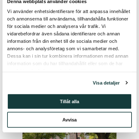
Denna webbplats använder cookies
Vi använder enhetsidentifierare för att anpassa innehållet
och annonserna till användarna, tillhandahålla funktioner
för sociala medier och analysera vår trafik. Vi
vidarebefordrar även sådana identifierare och annan
information från din enhet till de sociala medier och
annons- och analysföretag som vi samarbetar med.
30.06.2026
Dessa kan i sin tur kombinera informationen med annan
Casa Haartman kerää muistoja
information som du har tillhandahållit eller som de har
samlat in när du har använt deras tjänster.
LUE LISÄÄ
Visa detaljer
Tillåt alla
Avvisa