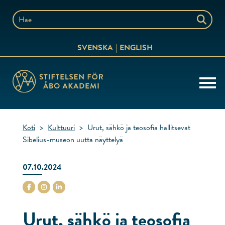
Siirry
sisältöön
Hae
sivustolta
SVENSKA
ENGLISH
Koti
>
Kulttuuri
>
Urut, sähkö ja teosofia hallitsevat
Sibelius-museon uutta näyttelyä
07.10.2024
stiftelsenabo Facebook
stiftelsenabo Instagram
stiftelsenabo Linkedin
Urut, sähkö ja teosofia