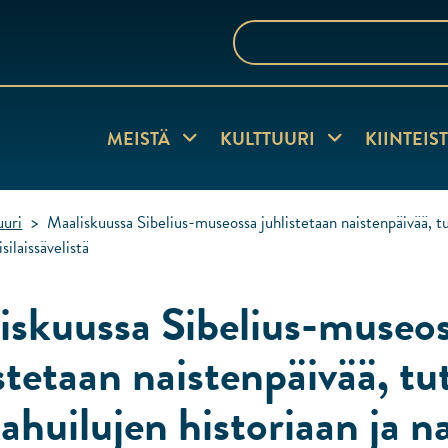
Hae
sivustolta
MEISTÄ
Näytä alasivut
KULTTUURI
Näytä alasivut
KIINTEIS
uuri
>
Maaliskuussa Sibelius-museossa juhlistetaan naistenpäivää, tu
silaissävelistä
iskuussa Sibelius-museo
stetaan naistenpäivää, t
ahuilujen historiaan ja n