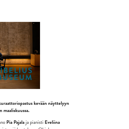
a kuraattoriopastus kevään näyttelyyn
on maaliskuussa.
aano
Pia Pajala
ja pianisti
Eveliina