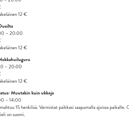
€
läkeläinen 12 €
Duoilta
:00 – 20:00
€
läkeläinen 12 €
 Nokkahuiluguru
:00 – 20:00
€
läkeläinen 12 €
astus: Muutakin kuin ukkoja
:00 – 14:00
mahtuu 15 henkilöä. Varmistat paikkasi saapumalla ajoissa paikalle. 
eli on suomi.