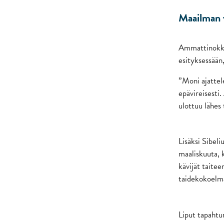
Maailman v
Ammattinokka
esityksessään
”Moni ajattel
epävireisesti.
ulottuu lähes
Lisäksi Sibel
maaliskuuta, 
kävijät taitee
taidekokoelma
Liput tapahtu