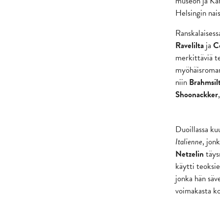
museon ja Kan
Helsingin nais
Ranskalaisessa
Ravelilta
ja
C
merkittäviä t
myöhäisroma
niin
Brahmsil
Shoonackker
Duoillassa ku
Italienne
, jon
Netzelin
täys
käytti teoksi
jonka hän säve
voimakasta k