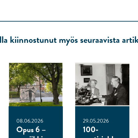
lla kiinnostunut myös seuraavista artik
08.06.2026
29.05.2026
Opus 6 –
100-