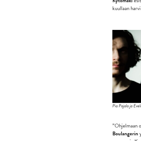
Kytömäki
esit
kuullaan harvi
Pia Pajala ja Eve
”Ohjelmaan o
Boulangerin