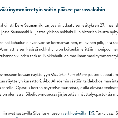
äärinymmärretyin soitin pääsee parrasvaloihin
huilisti
Eero Saunamäki
tarjoaa ainutlaatuisen esityksen 27. maalis
, jossa Saunamäki kuljettaa yleisön nokkahuilun historian kautta nyk
ee nokkahuilun olevan vain se kermanvärinen, muovinen pilli, jota so
 Ammattilaisen käsissä nokkahuilu on kuitenkin erittäin monipuolinen 
 tuhannen vuoden taakse. Nokkahuilu on maailman väärinymmärretyi
ius-museon kevään näyttelyyn
Muutakin kuin ukkoja
pääsee uppoutuma
kun näyttelyn kuraattori, Åbo Akademin säätiön taidekokoelman in
n äärelle. Opastus kertoo näyttelyn taustoista, esillä olevista teoksist
 on olemassa. Sibelius-museossa järjestetään näyttelyopastuksia my
miin ovat saatavilla Sibelius-museon
verkkosivuilla
. Turku Jazz: