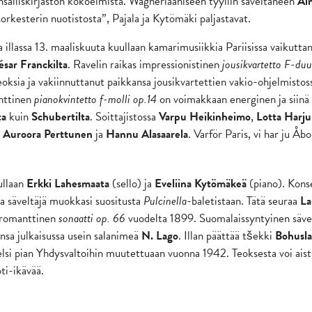
salliskirjaston kokoelmista. Wagneriaaniseen tyyliin säveltäneen
Ai
orkesterin nuotistosta”, Pajala ja Kytömäki paljastavat.
 illassa 13. maaliskuuta kuullaan kamarimusiikkia Pariisissa vaikuttan
ésar Franckilta
. Ravelin raikas impressionistinen
jousikvartetto F-du
eoksia ja vakiinnuttanut paikkansa jousikvartettien vakio-ohjelmistos
nttinen
pianokvintetto f-molli op.14
on voimakkaan energinen ja siinä 
ta
kuin
Schubertilta
. Soittajistossa
Varpu Heikinheimo
,
Lotta Harju
,
Auroora Perttunen
ja
Hannu Alasaarela
. Varför Paris, vi har ju Åbo
ullaan
Erkki Lahesmaata
(sello) ja
Eveliina Kytömäkeä
(piano). Kons
ka säveltäjä muokkasi suositusta
Pulcinella
-baletistaan. Tätä seuraa
La
romanttinen
sonaatti op. 66
vuodelta 1899. Suomalaissyntyinen sävel
ensa julkaisussa usein salanimeä
N. Lago
. Illan päättää tšekki
Bohusl
lsi pian Yhdysvaltoihin muutettuaan vuonna 1942. Teoksesta voi aistia 
oti-ikävää.