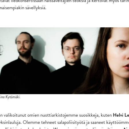
tävät liedkonsertissaan naissäveltäjien teoksia ja kertovat myös tar
naisempiakin sävellyksiä.
liina Kytömäki.
n valikoitunut omien nuottiarkistojemme suosikkeja, kuten
Helvi Le
yksinlauluja. Olemme tehneet salapoliisityötä ja saaneet käyttöömme