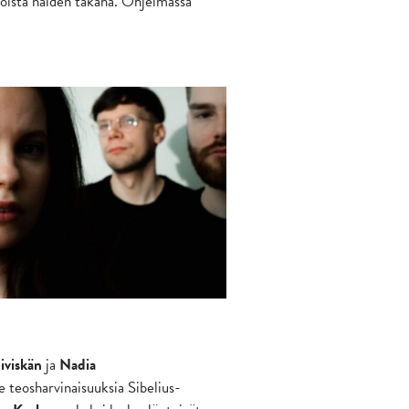
inoista näiden takana. Ohjelmassa
iviskän
ja
Nadia
 teosharvinaisuuksia Sibelius-