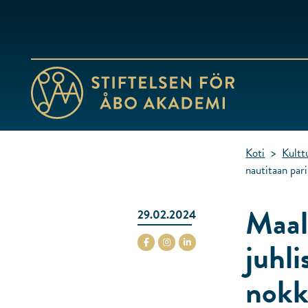
Siirry
sisältöön
Koti
>
Kultt
nautitaan parii
Maal
29.02.2024
juhli
stiftelsenabo Facebook
stiftelsenabo Instagram
stiftelsenabo Linkedin
nokk