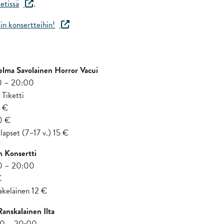
ketissä
.
iin konsertteihin!
Selma Savolainen Horror Vacui
00 – 20:00
 Tiketti
2 €
20 €
 lapset (7–17 v.) 15 €
n Konsertti
00 – 20:00
€
läkeläinen 12 €
Ranskalainen Ilta
:00 – 20:00