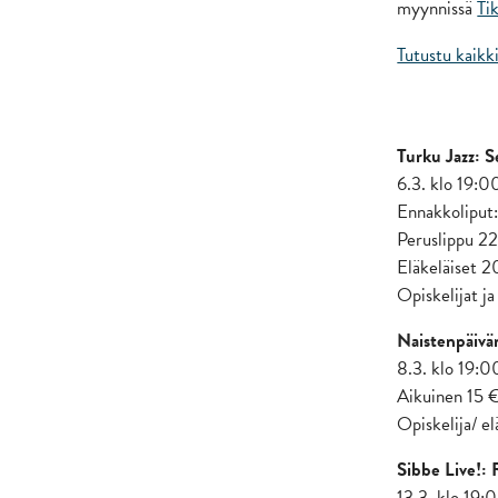
myynnissä
Ti
Tutustu kaikk
Turku Jazz: 
6.3. klo 19:
Ennakkoliput:
Peruslippu 2
Eläkeläiset 
Opiskelijat ja
Naistenpäivä
8.3. klo 19:
Aikuinen 15 
Opiskelija/ e
Sibbe Live!: 
13.3. klo 19