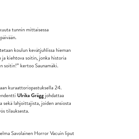
kuuta tunnin mittaisessa
ypäivään.
itetaan koulun kevätjuhlissa hieman
ja kiehtova soitin, jonka historia
n soitin!” kertoo Saunamäki.
an kuraattoriopastuksella 24.
tendentti
Ulrika Grägg
johdattaa
a sekä lahjoittajista, joiden ansiosta
ös tilauksesta.
 Selma Savolainen Horror Vacuin liput