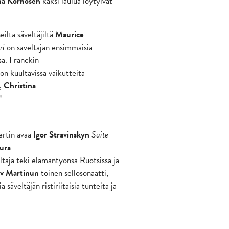
na Korhosen
kaksi laulua löytyivät
eilta säveltäjiltä
Maurice
uri
on
säveltäjän ensimmäisiä
sa. Franckin
on kuultavissa vaikutteita
,
Christina
!
ertin avaa
Igor Stravinskyn
Suite
ura
täjä teki elämäntyönsä Ruotsissa ja
av Martinun
toinen sellosonaatti,
säveltäjän ristiriitaisia tunteita ja