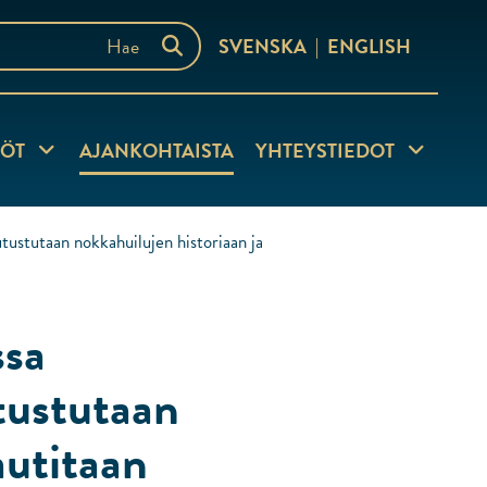
SVENSKA
ENGLISH
TÖT
Näytä alasivut
AJANKOHTAISTA
YHTEYSTIEDOT
Näytä alasi
tustutaan nokkahuilujen historiaan ja
ssa
utustutaan
autitaan