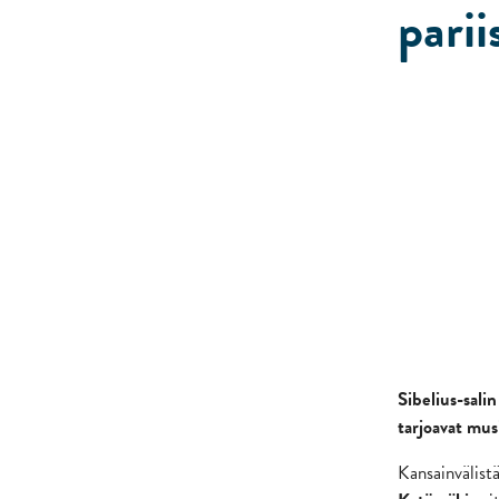
parii
Sibelius-sali
tarjoavat mus
Kansainvälist