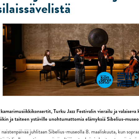
silaissävelistä
n kamarimusiikkikonsertit, Turku Jazz Festivalin vierailu ja valaisev
iikin ja taiteen ystäville unohtumattomia elämyksiä Sibelius-muse
ä naistenpäivää juhlitaan Sibelius-museolla 8. maaliskuuta, kun sopr