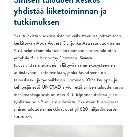
yhdistää liiketoiminnan ja
tutkimuksen
Yksi tulevista vuokralaisista on vaikuttavuussijoittamiseen
keskittyvän Aboa Advest Oy, jonka Astrasta vuokraama
450 neliön toimitila tulee kokoamaan sinisen talouden
yrityksiä Blue Economy Centreen.
Sininen
talous
viittaa merialueisiin liittyvään meriekosysteemejä
uudistavaan liiketoimintaan, jonka tavoitteena on
talouskasvu ja työpaikkojen luominen. YK:n kauppa- ja
kehitysjärjestö UNCTAD arvioi, että sinisen talouden arvo
maailmanlaajuisesti on noin 3–6 biljoonaa dollaria ja se
työllistää noin 3 miljardia ihmistä. Yksistään Euroopassa
sinisen talouden markkinat ovat yli 620 miljardin euron
suuruiset.