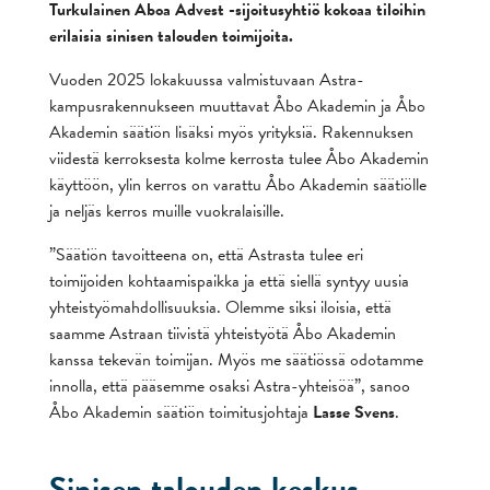
Turkulainen Aboa Advest -sijoitusyhtiö kokoaa tiloihin
erilaisia sinisen talouden toimijoita.
Vuoden 2025 lokakuussa valmistuvaan Astra-
kampusrakennukseen muuttavat Åbo Akademin ja Åbo
Akademin säätiön lisäksi myös yrityksiä. Rakennuksen
viidestä kerroksesta kolme kerrosta tulee Åbo Akademin
käyttöön, ylin kerros on varattu Åbo Akademin säätiölle
ja neljäs kerros muille vuokralaisille.
”Säätiön tavoitteena on, että Astrasta tulee eri
toimijoiden kohtaamispaikka ja että siellä syntyy uusia
yhteistyömahdollisuuksia. Olemme siksi iloisia, että
saamme Astraan tiivistä yhteistyötä Åbo Akademin
kanssa tekevän toimijan. Myös me säätiössä odotamme
innolla, että pääsemme osaksi Astra-yhteisöä”, sanoo
Åbo Akademin säätiön toimitusjohtaja
Lasse Svens
.
Sinisen talouden keskus