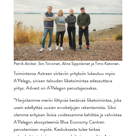
Patrik Anckar, Sini Toivonen, Alina Sippolainen ja Timo Ketonen.
Toimintansa Astraan siirtäviin yrityksiin lukeutuu myös
A’Pelago, sinisen talouden liiketoimintaa edesauttava
yritys. Advest on A’Pelagon perustajaosakas.
”Harjoitamme meriin liittyvää kestävää liiketoimintaa, joka
usein edellyttää uusien arvoketjujen rakentamista. Siksi
olemme erityisen iloisia voidessamme kehittää ja vahvistaa
A’Pelagon ekosysteemiä Blue Economy Centren
perustamisen myötä. Keskuksesta tulee tärkeä