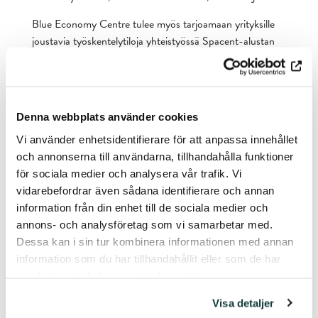
Blue Economy Centre tulee myös tarjoamaan yrityksille
joustavia työskentelytiloja yhteistyössä Spacent-alustan
kanssa. Astrasta löytyy toistaiseksi vapaata tilaa
muutamalle toimijalle, vuokrattavissa on vielä 550 neliötä.
Tilasuunnittelu mahdollistaa esimerkiksi niin sanotun
coworking-toiminnan.
Denna webbplats använder cookies
Vi använder enhetsidentifierare för att anpassa innehållet
och annonserna till användarna, tillhandahålla funktioner
Lisätietoja Blue Economy Centrestä:
för sociala medier och analysera vår trafik. Vi
Timo Ketonen, perustaja, Aboa Advest ja A’Pelago
vidarebefordrar även sådana identifierare och annan
0400 831 205,
timo.ketonen@aboa-advest.fi
information från din enhet till de sociala medier och
annons- och analysföretag som vi samarbetar med.
Lisätietoja Astrasta:
Dessa kan i sin tur kombinera informationen med annan
Mika Soinio, kiinteistöpäällikkö, Åbo Akademin säätiö
information som du har tillhandahållit eller som de har
040 775 8545,
mika.soinio@stiftelsenabo.fi
samlat in när du har använt deras tjänster.
Visa detaljer