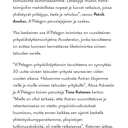
solmukohta toiminnassamme. Läheisyys muihin Astra-
toimijoihin mahdollistaa nopeat ja luovat ratkaisut, joissa
yhdistyvät yrittäjyys, tiede ja rahoitus”, sanoo
Patrik
Anckar
, A’Pelagon perustajajäsen ja osakas.
Yksi keskeinen osa A’Pelagon toimintaa on vuosittainen
yrityskiihdyttämöohjelma Accelerator, jonka tavoitteena
on auttaa luomaan kannattavaa liiketoimintaa sinisen
talouden saralla.
”A’Pelagon yrityskiihdyttämön tavoitteena on synnyttää
30 uutta sinisen talouden yritystä seuraavien viiden
vuoden aikana. Haluamme vuokrata Astran tilojamme
näille ja muille sinisen talouden yrityksille”, Aboa Advestin
ja A’Pelagon toinen perustaja
Timo Ketonen
kertoo.
”Meille on ollut tärkeää, että Astran suunnittelussa ja
rakentamisessa on otettu ympäristövaikutukset
huomioon, mutta ennen kaikkea sen sijainti keskellä
yhteistyökumppaneitamme, yliopistojen
tutkimusyksiköitä, oli meille ratkaisevaa”, Ketonen jatkaa.