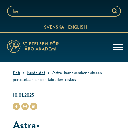
Siirry
sisältöön
Hae
sivustolta
SVENSKA
ENGLISH
Koti
>
Kiinteistöt
>
Astra-kampusrakennukseen
perustetaan sinisen talouden keskus
10.01.2025
stiftelsenabo Facebook
stiftelsenabo Instagram
stiftelsenabo Linkedin
Astra-