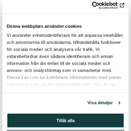
Symposiumin pääsymaksu on 20 € / opiskelijoille ja
tohtorikoulutettaville 10 €. Katso koko ohjelma ja
ohjeet rekisteröitymiseen:
Denna webbplats använder cookies
https://aboagora.fi/programme/
Vi använder enhetsidentifierare för att anpassa innehållet
Aboagoran toteuttavat yhteistyössä Turun yliopiston
och annonserna till användarna, tillhandahålla funktioner
kulttuurihistorian oppiaine, Åbo Akademin säätiön yhteydessä
för sociala medier och analysera vår trafik. Vi
toimiva Donner-instituutti, Åbo Akademi sekä Turun AMK:n
vidarebefordrar även sådana identifierare och annan
Taideakatemia. Hanketta rahoittavat Koneen Säätiö, Svenska
information från din enhet till de sociala medier och
kulturfonden sekä tänä vuonna myös William Thuringin säätiö,
annons- och analysföretag som vi samarbetar med.
ja tapahtuman rahoituksen takaavat Turun yliopisto, Åbo
Dessa kan i sin tur kombinera informationen med annan
Akademi ja Åbo Akademin säätiö.
information som du har tillhandahållit eller som de har
samlat in när du har använt deras tjänster.
Visa detaljer
Saatat olla kiinnostunut myös
Tillåt alla
seuraavista artikkeleista.