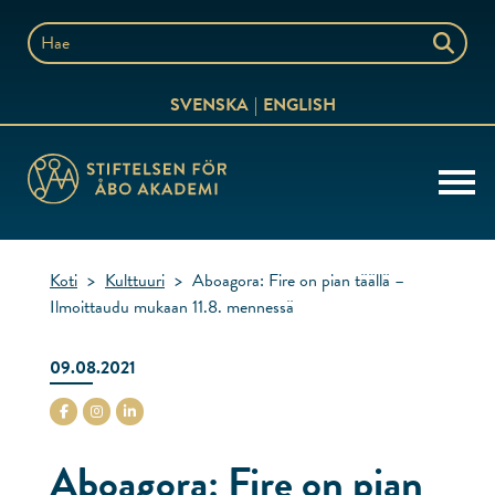
Siirry
sisältöön
Hae
sivustolta
SVENSKA
ENGLISH
Koti
>
Kulttuuri
>
Aboagora: Fire on pian täällä –
Ilmoittaudu mukaan 11.8. mennessä
09.08.2021
stiftelsenabo Facebook
stiftelsenabo Instagram
stiftelsenabo Linkedin
Aboagora: Fire on pian