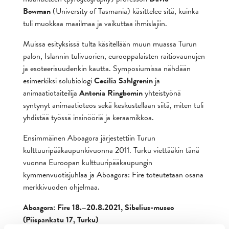
Bowman
(University of Tasmania) käsittelee sitä, kuinka
tuli muokkaa maailmaa ja vaikuttaa ihmislajiin.
Muissa esityksissä tulta käsitellään muun muassa Turun
palon, Islannin tulivuorien, eurooppalaisten raitiovaunujen
ja esoteerisuudenkin kautta. Symposiumissa nähdään
esimerkiksi solubiologi
Cecilia Sahlgrenin
ja
animaatiotaiteilija
Antonia Ringbomin
yhteistyönä
syntynyt animaatioteos sekä keskustellaan siitä, miten tuli
yhdistää työssä insinööriä ja keraamikkoa.
Ensimmäinen Aboagora järjestettiin Turun
kulttuuripääkaupunkivuonna 2011. Turku viettääkin tänä
vuonna Euroopan kulttuuripääkaupungin
kymmenvuotisjuhlaa ja Aboagora: Fire toteutetaan osana
merkkivuoden ohjelmaa.
Aboagora: Fire 18.–20.8.2021, Sibelius-museo
(Piispankatu 17, Turku)