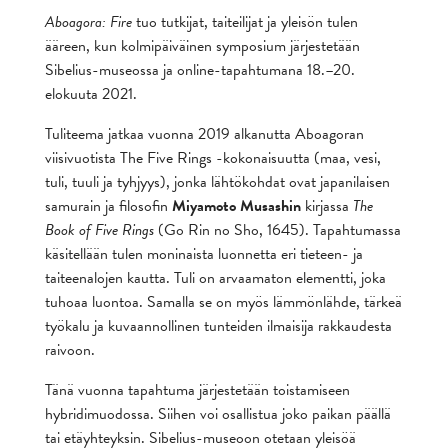
Aboagora: Fire
tuo tutkijat, taiteilijat ja yleisön tulen
ääreen, kun kolmipäiväinen symposium järjestetään
Sibelius-museossa ja online-tapahtumana 18.–20.
elokuuta 2021.
Tuliteema jatkaa vuonna 2019 alkanutta Aboagoran
viisivuotista The Five Rings -kokonaisuutta (maa, vesi,
tuli, tuuli ja tyhjyys), jonka lähtökohdat ovat japanilaisen
samurain ja filosofin
Miyamoto Musashin
kirjassa
The
Book of Five Rings
(Go Rin no Sho, 1645). Tapahtumassa
käsitellään tulen moninaista luonnetta eri tieteen- ja
taiteenalojen kautta. Tuli on arvaamaton elementti, joka
tuhoaa luontoa. Samalla se on myös lämmönlähde, tärkeä
työkalu ja kuvaannollinen tunteiden ilmaisija rakkaudesta
raivoon.
Tänä vuonna tapahtuma järjestetään toistamiseen
hybridimuodossa. Siihen voi osallistua joko paikan päällä
tai etäyhteyksin. Sibelius-museoon otetaan yleisöä