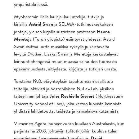
ympäristökriisissä.
Myöhemmin illalla laulaja-lauluntekijä, tutkija ja
kirjailija
Astrid Swan
ja SELMA-tutkimuskeskuksen
johtaja, yleisen kirjallisuustieteen professori
Hanna
Meretoja
(Turun yliopisto) esiintyvät yhdessä. Astrid
Swan esittää uutta musiikkia syksyllä julkaistavalta
levyltä
D/other
. Lisäksi Swan ja Meretoja keskustelevat
leirinuotiohengessä muun muassa sairauden tuomasta
epävarmuudesta, äitiydestä, kirjoista ja tutkijan urasta.
Torstaina 19.8. etäyhteyksin tapahtumaan osallistuu
taiteilija, aktivisti ja bostonilaisen NuLawLab-yksikön
taiteellinen johtaja
Jules Rochielle Sievert
(Northeastern
University School of Law), joka kertoo luovista keinoista
yhdistää lakitietoutta, taidetta ja kansalaisvaikuttamista
Viimeinen Agora-puheenvuoro kuullaan Australiasta, kun
perjantaina 20.8. johtaviin tulitutkijoihin kuuluva tulen
maantieteen (
pyrogeography
) professori
David