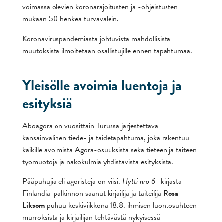
voimassa olevien koronarajoitusten ja -ohjeistusten
mukaan 50 henkeä turvavälein.
Koronaviruspandemiasta johtuvista mahdollisista
muutoksista ilmoitetaan osallistujille ennen tapahtumaa.
Yleisölle avoimia luentoja ja
esityksiä
Aboagora on vuosittain Turussa järjestettävä
kansainvälinen tiede- ja taidetapahtuma, joka rakentuu
kaikille avoimista Agora-osuuksista sekä tieteen ja taiteen
työmuotoja ja näkökulmia yhdistävistä esityksistä.
Pääpuhujia eli agoristeja on viisi.
Hytti nro 6
-kirjasta
Finlandia-palkinnon saanut kirjailija ja taiteilija
Rosa
Liksom
puhuu keskiviikkona 18.8. ihmisen luontosuhteen
murroksista ja kirjailijan tehtävästä nykyisessä